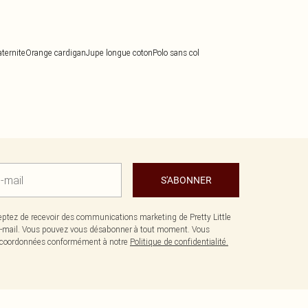
ternite
Orange cardigan
Jupe longue coton
Polo sans col
S'ABONNER
ptez de recevoir des communications marketing de Pretty Little
-mail. Vous pouvez vous désabonner à tout moment. Vous
os coordonnées conformément à notre
Politique de confidentialité.