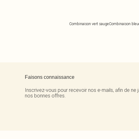
Combinaison vert sauge
Combinaison bleu
Retour au contenu principal
Faisons connaissance
Inscrivez-vous pour recevoir nos e-mails, afin de ne
nos bonnes offres.