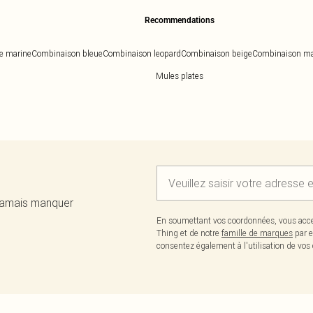
Recommendations
e marine
Combinaison bleue
Combinaison leopard
Combinaison beige
Combinaison ma
Mules plates
 jamais manquer
En soumettant vos coordonnées, vous acce
Thing et de notre
famille de marques
par e
consentez également à l'utilisation de v