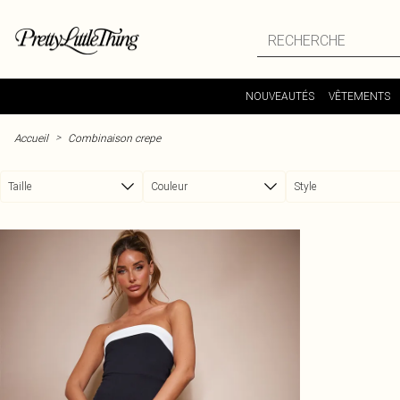
Passer au contenu principal
NOUVEAUTÉS
VÊTEMENTS
>
Accueil
Combinaison crepe
Taille
Couleur
Style