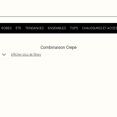
ROBES
ÉTÉ
TENDANCES
ENSEMBLES
TOPS
CHAUSSURES ET ACCES
Combinaison Crepe
Afficher plus de filtres