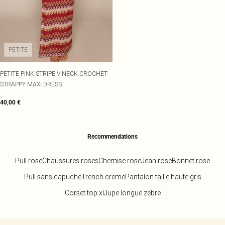
PETITE
PETITE PINK STRIPE V NECK CROCHET
STRAPPY MAXI DRESS
40,00 €
Recommendations
Pull rose
Chaussures roses
Chemise rose
Jean rose
Bonnet rose
Pull sans capuche
Trench creme
Pantalon taille haute gris
Corset top xl
Jupe longue zebre
Retour au contenu principal