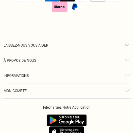
LAISSEZ-NOUS VOUS AIDER
Assistance
À PROPOS DE NOUS
Retours
À Notre Sujet
Guide Des Tailles
INFORMATIONS
Diversité
Livraison
Conditions Générales
Klarna
MON COMPTE
Politique De Confidentialité
Historique
Informations Sur L’App PLT
Téléchargez Notre Application
Cookies