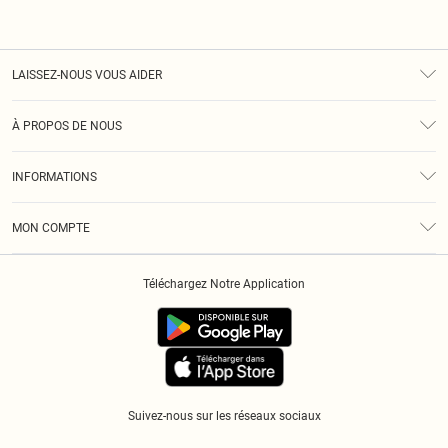
LAISSEZ-NOUS VOUS AIDER
Assistance
À PROPOS DE NOUS
Retours
À Notre Sujet
Guide Des Tailles
INFORMATIONS
Diversité
Livraison
Conditions Générales
Klarna
MON COMPTE
Politique De Confidentialité
Historique
Informations Sur L’App PLT
Téléchargez Notre Application
Cookies
Suivez-nous sur les réseaux sociaux