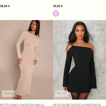
MANCHES À COL EN V ET OURLET
MANCHES DRAPÉES ET GODET
38,00 €
54,00 €
SATINÉ
PETITE
PETITE
PETITE ROBE LONGUE EN MAILLE
PETITE ROBE DROITE ASYMÉTRIQUE