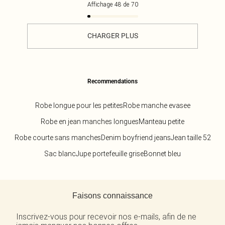
Affichage
48
de
70
CHARGER PLUS
Recommendations
Robe longue pour les petites
Robe manche evasee
Robe en jean manches longues
Manteau petite
Robe courte sans manches
Denim boyfriend jeans
Jean taille 52
Sac blanc
Jupe portefeuille grise
Bonnet bleu
Retour au contenu principal
Faisons connaissance
Inscrivez-vous pour recevoir nos e-mails, afin de ne