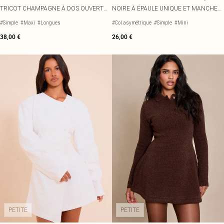
TRICOT CHAMPAGNE À DOS OUVERT
NOIRE À ÉPAULE UNIQUE ET MANCHES
NOUÉ ET MANCHES LONGUES
ÉVASÉES
#Simple
#Maxi
#Longues
#Col asymétrique
#Simple
#Mini
38,00 €
26,00 €
PETITE
PETITE