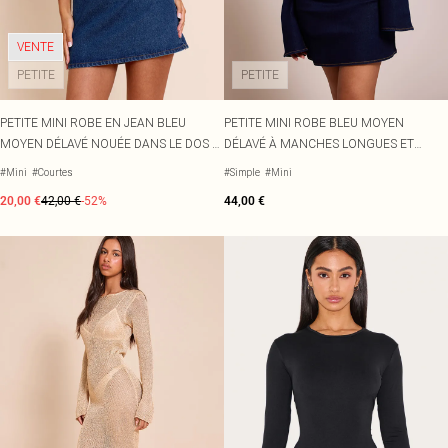
Écharpes et gants
Jean et joli top
Robes vertes
Accessoires cheveux
Tenues de soirée
Robes rouges
VENTE
Essentiels du quotidien
Robes violettes
BIJOUX
PETITE
PETITE
Fête de jardin
Robes bleues
Bijoux
Du jour à la nuit
Robes roses
Bijoux dorés
Invitée de mariage
Robes jaunes
Bijoux argentés
PETITE MINI ROBE EN JEAN BLEU
PETITE MINI ROBE BLEU MOYEN
Tenues pour l'aéroport
Boucles d'oreilles
MOYEN DÉLAVÉ NOUÉE DANS LE DOS À
DÉLAVÉ À MANCHES LONGUES ET
Tenues de concert
Colliers
MANCHES BOUFFANTES
DÉTAIL NOUÉ ASYMÉTRIQUE
#Mini
#Courtes
#Simple
#Mini
Bracelets
20,00 €
42,00 €
-52%
44,00 €
Bagues