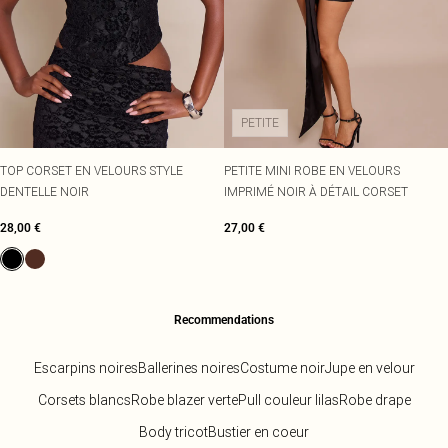
PETITE
TOP CORSET EN VELOURS STYLE
PETITE MINI ROBE EN VELOURS
DENTELLE NOIR
IMPRIMÉ NOIR À DÉTAIL CORSET
28,00 €
27,00 €
Recommendations
Escarpins noires
Ballerines noires
Costume noir
Jupe en velour
Corsets blancs
Robe blazer verte
Pull couleur lilas
Robe drape
Body tricot
Bustier en coeur