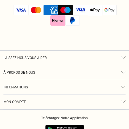
LAISSEZ-NOUS VOUS AIDER
Assistance
À PROPOS DE NOUS
Retours
À Notre Sujet
Guide Des Tailles
INFORMATIONS
Diversité
Livraison
Conditions Générales
Klarna
MON COMPTE
Politique De Confidentialité
Historique
Informations Sur L’App PLT
Téléchargez Notre Application
Cookies