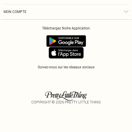
Diversité
Livraison
Conditions Générales
Klarna
MON COMPTE
Politique De Confidentialité
Historique
Informations Sur L’App PLT
Téléchargez Notre Application
Cookies
Suivez-nous sur les réseaux sociaux
COPYRIGHT ©
2026
PRETTY LITTLE THING