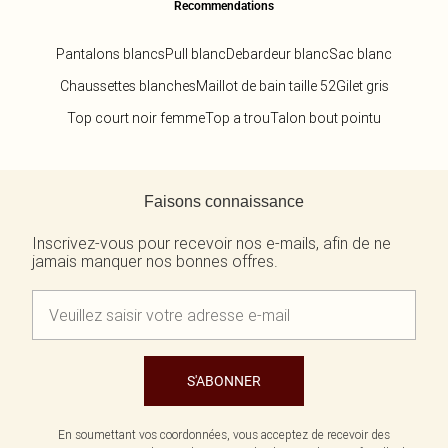
Recommendations
Pantalons blancs
Pull blanc
Debardeur blanc
Sac blanc
Chaussettes blanches
Maillot de bain taille 52
Gilet gris
Top court noir femme
Top a trou
Talon bout pointu
Retour au contenu principal
Faisons connaissance
Inscrivez-vous pour recevoir nos e-mails, afin de ne
jamais manquer nos bonnes offres.
S'ABONNER
En soumettant vos coordonnées, vous acceptez de recevoir des