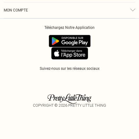
Conditions Générales
Klarna
MON COMPTE
Politique De Confidentialité
Historique
Informations Sur L’App PLT
Téléchargez Notre Application
Cookies
Suivez-nous sur les réseaux sociaux
COPYRIGHT ©
2026
PRETTY LITTLE THING