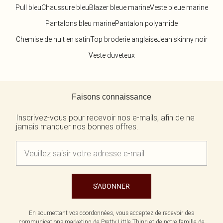
Pull bleu
Chaussure bleu
Blazer bleue marine
Veste bleue marine
Pantalons bleu marine
Pantalon polyamide
Chemise de nuit en satin
Top broderie anglaise
Jean skinny noir
Veste duveteux
Retour au contenu principal
Faisons connaissance
Inscrivez-vous pour recevoir nos e-mails, afin de ne
jamais manquer nos bonnes offres.
S'ABONNER
En soumettant vos coordonnées, vous acceptez de recevoir des
communications marketing de Pretty Little Thing et de notre
famille de