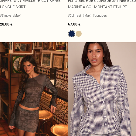
SHAPE NAVY MAILLE TRICOT RAYÉE
PLT LABEL ROBE LONGUE SATINÉE BLEU
LONGUE SKIRT
MARINE À COL MONTANT ET JUPE
SIRÈNE EN MOUSSELINE DE SOIE
#Simple
#Maxi
#Col haut
#Maxi
#Longues
28,00 €
67,00 €