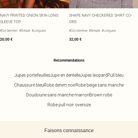
NAVY PRINTED ONION SKIN LONG
SHAPE NAVY CHECKERED SHIRT CO-
SLEEVE TOP
ORD
#Col bénitier
#Simple
#Longues
#Col chemise
#Simple
#Longues
20,00 €
32,00 €
Recommendations
Jupes portefeuilles
Jupe en dentelle
Jupes leopard
Pull bleu
Chaussure bleu
Robe denim noir
Robe beige sans manche
Doudoune sans manche marron
Brown robe
Robe pull noir oversize
Retour au contenu principal
Faisons connaissance