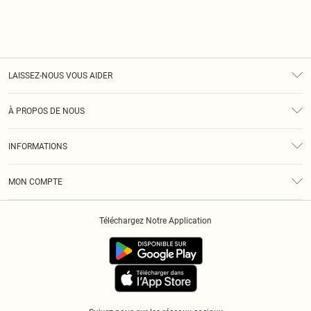
LAISSEZ-NOUS VOUS AIDER
Assistance
À PROPOS DE NOUS
Retours
À Notre Sujet
Guide Des Tailles
INFORMATIONS
Diversité
Livraison
Conditions Générales
Klarna
MON COMPTE
Politique De Confidentialité
Historique
Informations Sur L’App PLT
Téléchargez Notre Application
Cookies