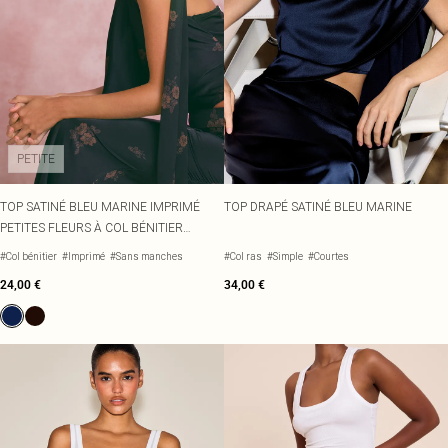
PETITE
TOP SATINÉ BLEU MARINE IMPRIMÉ
TOP DRAPÉ SATINÉ BLEU MARINE
PETITES FLEURS À COL BÉNITIER
DÉCOLLETÉ
#Col bénitier
#Imprimé
#Sans manches
#Col ras
#Simple
#Courtes
24,00 €
34,00 €