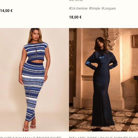
#Col chemise
#Simple
#Longues
14,00 €
18,00 €