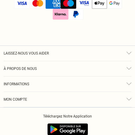
LAISSEZ-NOUS VOUS AIDER
Assistance
À PROPOS DE NOUS
Retours
À Notre Sujet
Guide Des Tailles
INFORMATIONS
Diversité
Livraison
Conditions Générales
Klarna
MON COMPTE
Politique De Confidentialité
Historique
Informations Sur L’App PLT
Téléchargez Notre Application
Cookies