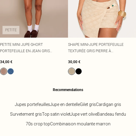
PETITE
PETITE MINI JUPE-SHORT
SHAPE MINI-JUPE PORTEFEUILLE
PORTEFEUILLE EN JEAN GRIS
TEXTURÉE GRIS PIERRE À
CHAMPIGNON
EMPIÈCEMENT EN PERLES
34,00 €
30,00 €
Recommendations
Jupes portefeuilles
Jupe en dentelle
Gilet gris
Cardigan gris
Survetement gris
Top satin violet
Jupe vert olive
Bandeau fendu
70s crop top
Combinaison moulante marron