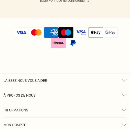
notre
Politique de confidentialité.
LAISSEZ-NOUS VOUS AIDER
Assistance
À PROPOS DE NOUS
Retours
À Notre Sujet
Guide Des Tailles
INFORMATIONS
Diversité
Livraison
Conditions Générales
Klarna
MON COMPTE
Politique De Confidentialité