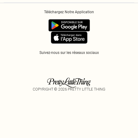
Historique
Informations Sur L’App PLT
Téléchargez Notre Application
Cookies
Suivez-nous sur les réseaux sociaux
COPYRIGHT ©
2026
PRETTY LITTLE THING