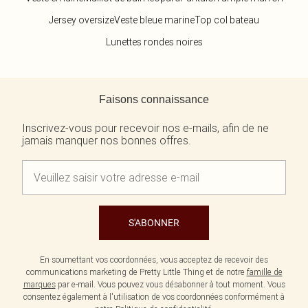
Jersey oversize
Veste bleue marine
Top col bateau
Lunettes rondes noires
Retour au contenu principal
Faisons connaissance
Inscrivez-vous pour recevoir nos e-mails, afin de ne
jamais manquer nos bonnes offres.
S'ABONNER
En soumettant vos coordonnées, vous acceptez de recevoir des
communications marketing de Pretty Little Thing et de notre
famille de
marques
par e-mail. Vous pouvez vous désabonner à tout moment. Vous
consentez également à l'utilisation de vos coordonnées conformément à