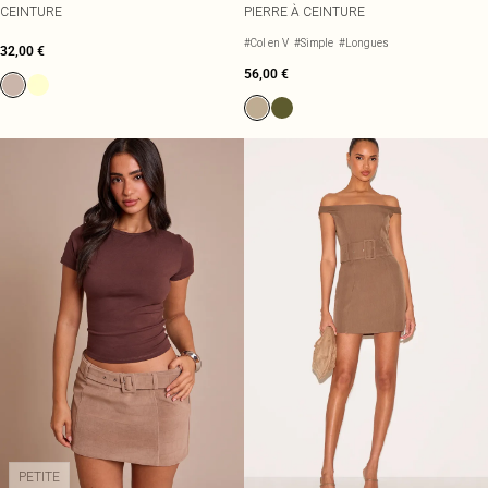
CEINTURE
PIERRE À CEINTURE
#Col en V
#Simple
#Longues
32,00 €
56,00 €
PETITE