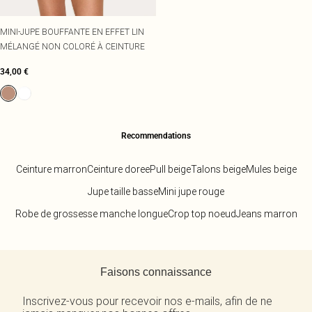
MINI-JUPE BOUFFANTE EN EFFET LIN
MÉLANGÉ NON COLORÉ À CEINTURE
34,00 €
Recommendations
Ceinture marron
Ceinture doree
Pull beige
Talons beige
Mules beige
Jupe taille basse
Mini jupe rouge
Robe de grossesse manche longue
Crop top noeud
Jeans marron
Retour au contenu principal
Faisons connaissance
Inscrivez-vous pour recevoir nos e-mails, afin de ne