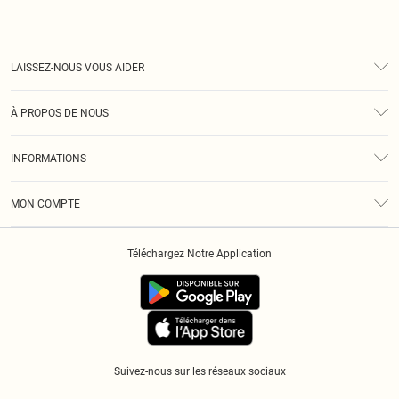
LAISSEZ-NOUS VOUS AIDER
Assistance
À PROPOS DE NOUS
Retours
À Notre Sujet
Guide Des Tailles
INFORMATIONS
Diversité
Livraison
Conditions Générales
Klarna
MON COMPTE
Politique De Confidentialité
Historique
Informations Sur L’App PLT
Téléchargez Notre Application
Cookies
Suivez-nous sur les réseaux sociaux