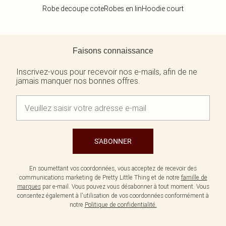
Robe decoupe cote
Robes en lin
Hoodie court
Retour au contenu principal
Faisons connaissance
Inscrivez-vous pour recevoir nos e-mails, afin de ne
jamais manquer nos bonnes offres.
S'ABONNER
En soumettant vos coordonnées, vous acceptez de recevoir des
communications marketing de Pretty Little Thing et de notre
famille de
marques
par e-mail. Vous pouvez vous désabonner à tout moment. Vous
consentez également à l'utilisation de vos coordonnées conformément à
notre
Politique de confidentialité.