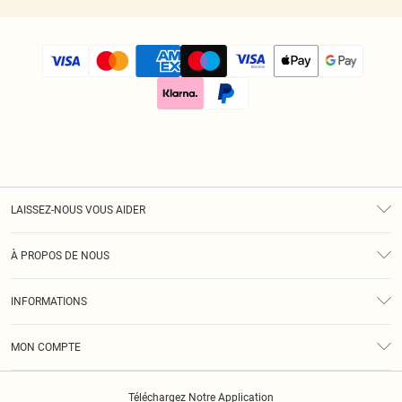
LAISSEZ-NOUS VOUS AIDER
Assistance
À PROPOS DE NOUS
Retours
À Notre Sujet
Guide Des Tailles
INFORMATIONS
Diversité
Livraison
Conditions Générales
Klarna
MON COMPTE
Politique De Confidentialité
Historique
Informations Sur L’App PLT
Téléchargez Notre Application