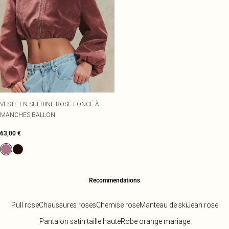
VESTE EN SUÉDINE ROSE FONCÉ À
MANCHES BALLON
63,00 €
Recommendations
Pull rose
Chaussures roses
Chemise rose
Manteau de ski
Jean rose
Pantalon satin taille haute
Robe orange mariage