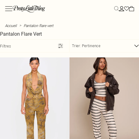
Passer au contenu principal
Menu
Menu
Menu
Menu
Menu
Menu
Menu
Menu
Menu
Menu
NOUVEAUTÉS
VÊTEMENTS
STYLE
ÉTÉ
LES PLUS HYPÉS
STYLE
STYLE
CHAUSSURES
VACANCES
ATHLEISURE
>
Accueil
Pantalon flare vert
Tout voir
Tous vêtements
Robes
Tenues d'été
Essentiels de canicule
Ensembles
Tops
Chaussures
Tenues de vacances
Athleisure
Pantalon Flare Vert
Nouveautés de la semaine
Bestsellers
Nouveautés robes
Robes d'été
Imprimé pois
Ensembles jupe
Nouveautés tops
Talons
Tenues de soirée d'été
Joggings
De retour en stock
Robes
Robes longues
Shorts d'été
L'été en ville
Ensembles short
Tops basiques
Mocassins
Tenues de vacances sillhouettes Plus
Hoodies
Trier:
Pertinence
Filtres
Tops
Robes mi-longues
Jupes d'été
Pantalons capri
Ensembles pantalon
Bodys
Ballerines
Accessoires de vacances
Leggings
COLLECTIONS
Ensembles
Mini robes
Ensembles d'été
Citron
Ensembles de tailleur
Tops corset
Mules
Chaussures de vacances
Vêtements loungewear
PLT Label
Blazers
Robes d'été
Tops d'été
Du jour à la nuit
Ensembles en lin
Crop tops
Chaussures plates
Tenues pour l'aéroport
Sweats
Streetwear
Bas
Robes de vacances
Chaussures d'été
Sélection des influenceuses
Tops cami
Sandales
Survêtements
Lin d'été
OCCASION
MAILLOTS DE BAIN
Manteaux et vestes
Robes blazer
Lunettes de soleil
Rayures
Tops dos nu
Chaussures larges
Destination Plage
Ensembles décontractés
Tout voir
TENUES DE SPORT
Jupes
Robes moulantes
Chapeaux
Vêtements en lin
Tops manches longues
Sandales plates
Premium
Ensembles de soirée
Maillots de bain
Tenues de sport
Shorts
Robes en jean
Chemises
Chaussures d'occasion
Occasion
Ensembles d'occasion
Bikinis
Ensembles de sport
PLANS D'ÉTÉ EN ATTENTE
L'ÉDITO
Pantalons
Robes d'été
T-shirts
Petits talons
Festival
PLT Label
Ensembles de festival
Hauts de maillot de bain
Shorts de sport
Maillots de bain
Débardeurs
Destination techno
Voir l'édito
Ensembles de vacances
Bas de maillot de bain
Tops de Sport
TENDANCES
BOTTES
Gilets de costume
Robes de vacances
Jour de match
PLT Blog
Bottes
Maillots mix & match
Brassières de sport
PLUS DE VÊTEMENTS
Athleisure
Robes jaune citron
Tenues de concert
Bottes hautes
Tendances maillots de bain
Yoga
TENDANCES
Sport
Robes à pois
Été à l'Européenne
T-shirt imprimé
Bottines
Leggings de sport
TENUES DE PLAGE
Hoodies
Robes fleuries
Apéro en terrasse
Tops asymétriques
Bottes noires
Tenues de plage
Sweats
Robes corset
Échappée citadine
Tops en dentelle
Bottes à talons