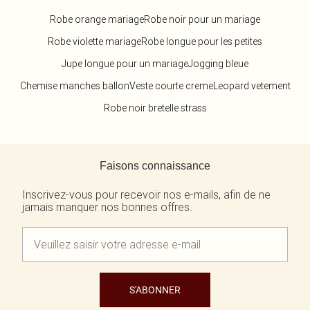
Robe orange mariage
Robe noir pour un mariage
Robe violette mariage
Robe longue pour les petites
Jupe longue pour un mariage
Jogging bleue
Chemise manches ballon
Veste courte creme
Leopard vetement
Robe noir bretelle strass
Retour au contenu principal
Faisons connaissance
Inscrivez-vous pour recevoir nos e-mails, afin de ne
jamais manquer nos bonnes offres.
S'ABONNER