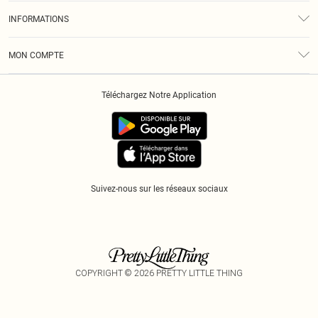
À Notre Sujet
Guide Des Tailles
INFORMATIONS
Diversité
Livraison
Conditions Générales
Klarna
MON COMPTE
Politique De Confidentialité
Historique
Informations Sur L’App PLT
Téléchargez Notre Application
Cookies
Suivez-nous sur les réseaux sociaux
COPYRIGHT ©
2026
PRETTY LITTLE THING