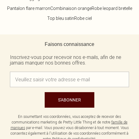
Pantalon flare marron
Combinaison orange
Robe leopard bretelle
Top bleu satin
Robe ciel
Retour au contenu principal
Faisons connaissance
Inscrivez-vous pour recevoir nos e-mails, afin de ne
jamais manquer nos bonnes offres.
S'ABONNER
En soumettant vos coordonnées, vous acceptez de recevoir des
communications marketing de Pretty Little Thing et de notre
famille de
marques
par e-mail. Vous pouvez vous désabonner à tout moment. Vous
consentez également à l'utilisation de vos coordonnées conformément à
notre
Politique de confidentialité.