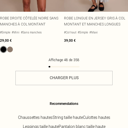
ROBE DROITE CÔTELÉE NOIRE SANS
ROBE LONGUE EN JERSEY GRIS À COL
MANCHES À COL MONTANT
MONTANT ET MANCHES LONGUES
#Simple
#Mini
#Sans manches
#Col haut
#Simple
#Maxi
29,00 €
39,00 €
Affichage
48
de
358
CHARGER PLUS
Recommendations
Chaussettes hautes
String taille haute
Culottes hautes
Leggings taille haute
Pantalon blanc taille haute