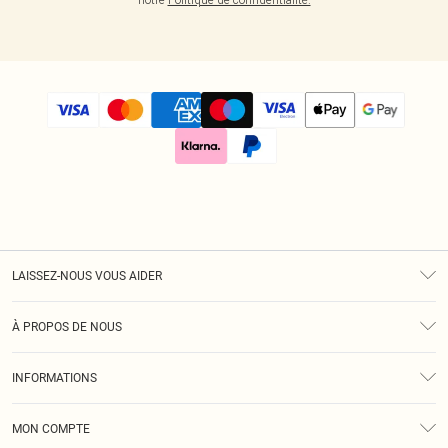
LAISSEZ-NOUS VOUS AIDER
Assistance
À PROPOS DE NOUS
Retours
À Notre Sujet
Guide Des Tailles
INFORMATIONS
Diversité
Livraison
Conditions Générales
Klarna
MON COMPTE
Politique De Confidentialité