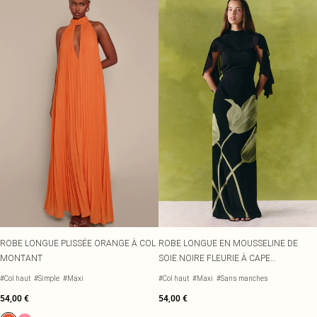
ROBE LONGUE PLISSÉE ORANGE À COL
ROBE LONGUE EN MOUSSELINE DE
MONTANT
SOIE NOIRE FLEURIE À CAPE
SUPERPOSÉE
#Col haut
#Simple
#Maxi
#Col haut
#Maxi
#Sans manches
54,00 €
54,00 €