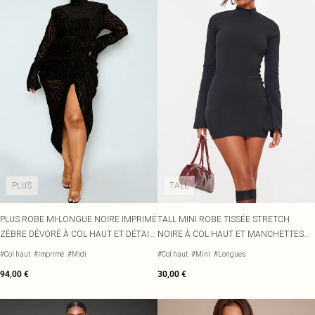
PLUS
TALL
PLUS ROBE MI-LONGUE NOIRE IMPRIMÉ
TALL MINI ROBE TISSÉE STRETCH
ZÈBRE DÉVORÉ À COL HAUT ET DÉTAIL
NOIRE À COL HAUT ET MANCHETTES
DRAPÉ
ÉVASÉES
#Col haut
#Imprimé
#Midi
#Col haut
#Mini
#Longues
94,00 €
30,00 €