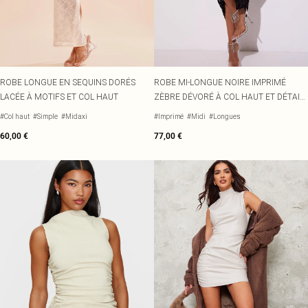
Écharpes et gants
Jean et joli top
Robes vertes
Accessoires cheveux
Tenues de soirée
Robes rouges
Essentiels du quotidien
Robes violettes
BIJOUX
Fête de jardin
Robes bleues
Bijoux
Du jour à la nuit
Robes roses
Bijoux dorés
ROBE LONGUE EN SEQUINS DORÉS
ROBE MI-LONGUE NOIRE IMPRIMÉ
Invitée de mariage
Robes jaunes
Bijoux argentés
LACÉE À MOTIFS ET COL HAUT
ZÈBRE DÉVORÉ À COL HAUT ET DÉTAIL
Tenues pour l'aéroport
Boucles d'oreilles
DRAPÉ
Tenues de concert
Colliers
#Col haut
#Simple
#Midaxi
#Imprimé
#Midi
#Longues
Bracelets
60,00 €
77,00 €
Bagues