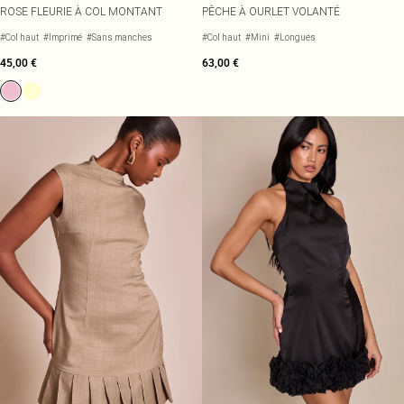
ROSE FLEURIE À COL MONTANT
PÊCHE À OURLET VOLANTÉ
#Col haut
#Imprimé
#Sans manches
#Col haut
#Mini
#Longues
45,00 €
63,00 €