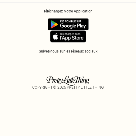
Historique
Informations Sur L’App PLT
Téléchargez Notre Application
Cookies
Suivez-nous sur les réseaux sociaux
COPYRIGHT ©
2026
PRETTY LITTLE THING