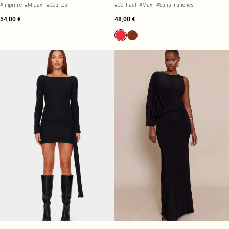
À TAILLE TOMBANTE
#Imprimé
#Midaxi
#Courtes
#Col haut
#Maxi
#Sans manches
54,00 €
48,00 €