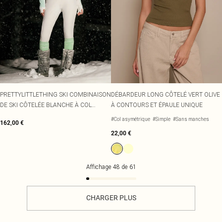
PRETTYLITTLETHING SKI COMBINAISON
DÉBARDEUR LONG CÔTELÉ VERT OLIVE
DE SKI CÔTELÉE BLANCHE À COL
À CONTOURS ET ÉPAULE UNIQUE
REPLIÉ ET CEINTURE
#Col asymétrique
#Simple
#Sans manches
162,00 €
22,00 €
Affichage
48
de
61
CHARGER PLUS