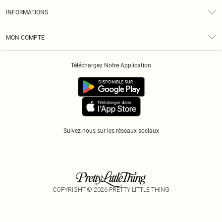
À Notre Sujet
Guide Des Tailles
INFORMATIONS
Diversité
Livraison
Conditions Générales
Klarna
MON COMPTE
Politique De Confidentialité
Historique
Informations Sur L’App PLT
Téléchargez Notre Application
Cookies
Suivez-nous sur les réseaux sociaux
COPYRIGHT ©
2026
PRETTY LITTLE THING