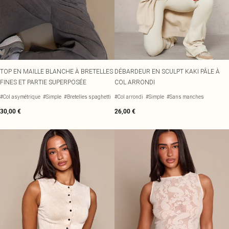
TOP EN MAILLE BLANCHE À BRETELLES
DÉBARDEUR EN SCULPT KAKI PÂLE À
FINES ET PARTIE SUPERPOSÉE
COL ARRONDI
#Col asymétrique
#Simple
#Bretelles spaghetti
#Col arrondi
#Simple
#Sans manches
30,00 €
26,00 €