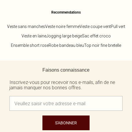
Recommendations
Veste sans manches
Veste noire femme
Veste coupe vent
Pull vert
Veste en laine
Jogging large beige
Sac effet croco
Ensemble short rose
Robe bandeau bleu
Top noir fine bretelle
Retour au contenu principal
Faisons connaissance
Inscrivez-vous pour recevoir nos e-mails, afin de ne
jamais manquer nos bonnes offres.
S'ABONNER