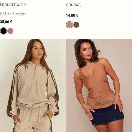
FRONCÉE À ZIP
COL RAS
#Col ras
#Longues
14,00 €
35,00 €