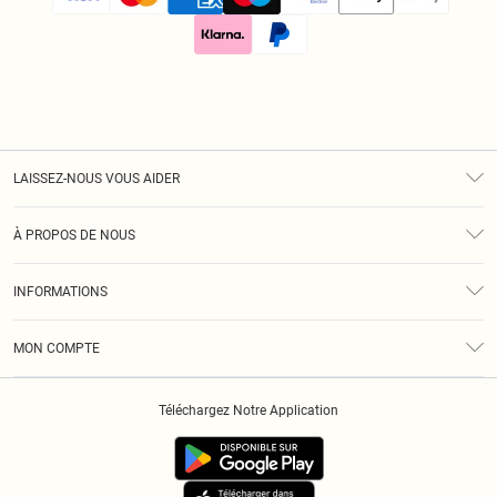
LAISSEZ-NOUS VOUS AIDER
Assistance
À PROPOS DE NOUS
Retours
À Notre Sujet
Guide Des Tailles
INFORMATIONS
Diversité
Livraison
Conditions Générales
Klarna
MON COMPTE
Politique De Confidentialité
Historique
Informations Sur L’App PLT
Téléchargez Notre Application
Cookies