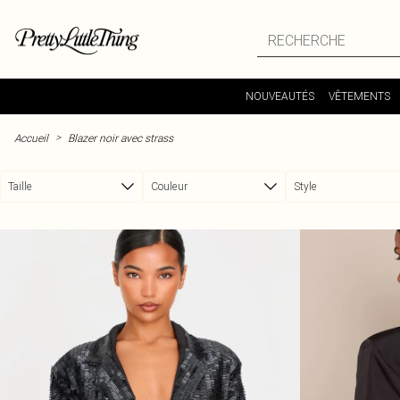
Passer au contenu principal
NOUVEAUTÉS
VÊTEMENTS
>
Accueil
Blazer noir avec strass
Taille
Couleur
Style