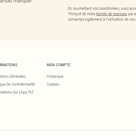
 jamais manquer
En soumettant vos coordonnées, vous acce
Thing et de notre
famille de marques
par e
consentez également à l'utilisation de v
ORMATIONS
MON COMPTE
itions Générales
Historique
ique De Confidentialité
Cookies
mations Sur L’App PLT