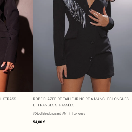
IL STRASS
ROBE BLAZER DE TAILLEUR NOIRE À MANCHES LONGUES
ET FRANGES STRASSÉES
#Décolleté plongeant
#Mini
#Longues
54,00 €