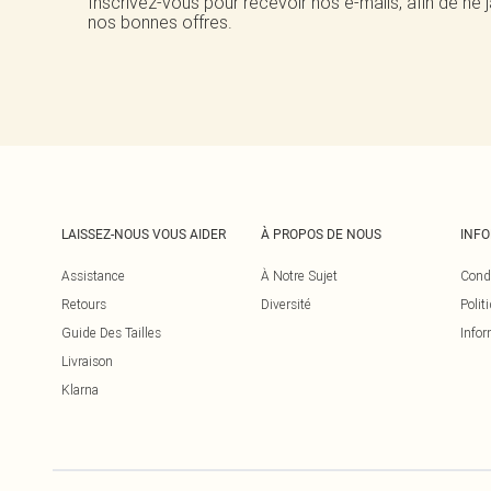
Inscrivez-vous pour recevoir nos e-mails, afin de ne
nos bonnes offres.
LAISSEZ-NOUS VOUS AIDER
À PROPOS DE NOUS
INF
Assistance
À Notre Sujet
Cond
Retours
Diversité
Polit
Guide Des Tailles
Infor
Livraison
Klarna