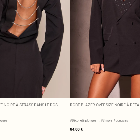
E NOIRE À STRASS DANS LE DOS
ROBE BLAZER OVERSIZE NOIRE À DÉTA
ngues
#Décolleté plongeant
#Simple
#Longues
84,00 €