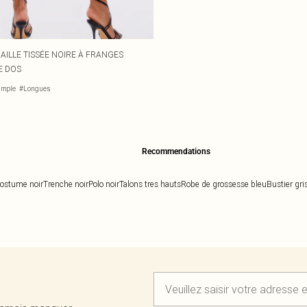
AILLE TISSÉE NOIRE À FRANGES
E DOS
imple
#Longues
Recommendations
ostume noir
Trenche noir
Polo noir
Talons tres hauts
Robe de grossesse bleu
Bustier gri