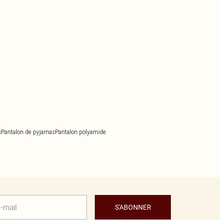
s
Pantalon de pyjamas
Pantalon polyamide
S'ABONNER