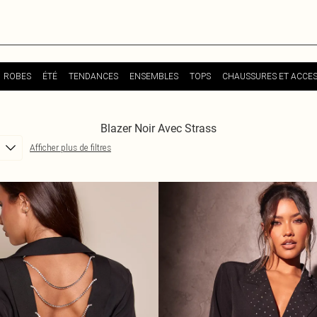
ROBES
ÉTÉ
TENDANCES
ENSEMBLES
TOPS
CHAUSSURES ET ACCES
Blazer Noir Avec Strass
Afficher plus de filtres