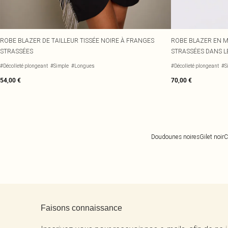
ROBE BLAZER DE TAILLEUR TISSÉE NOIRE À FRANGES
ROBE BLAZER EN M
STRASSÉES
STRASSÉES DANS L
#Décolleté plongeant
#Simple
#Longues
#Décolleté plongeant
#S
54,00 €
70,00 €
Doudounes noires
Gilet noir
C
Retour au contenu principal
Faisons connaissance