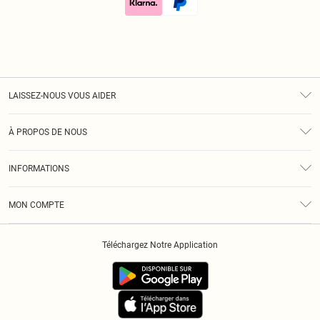
LAISSEZ-NOUS VOUS AIDER
Assistance
À PROPOS DE NOUS
Retours
À Notre Sujet
Guide Des Tailles
INFORMATIONS
Diversité
Livraison
Conditions Générales
Klarna
MON COMPTE
Politique De Confidentialité
Historique
Informations Sur L’App PLT
Téléchargez Notre Application
Cookies