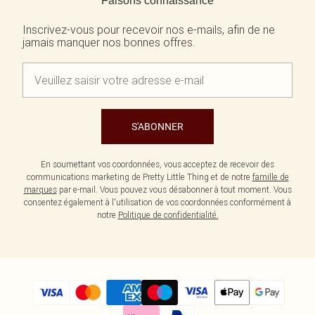
Faisons connaissance
Écharpes et gants
Jean et joli top
Robes vertes
Accessoires cheveux
Tenues de soirée
Robes rouges
Inscrivez-vous pour recevoir nos e-mails, afin de ne
jamais manquer nos bonnes offres.
Essentiels du quotidien
Robes violettes
BIJOUX
Fête de jardin
Robes bleues
Bijoux
Du jour à la nuit
Robes roses
Bijoux dorés
Invitée de mariage
Robes jaunes
Bijoux argentés
Tenues pour l'aéroport
Boucles d'oreilles
Tenues de concert
Colliers
S'ABONNER
Bracelets
Bagues
En soumettant vos coordonnées, vous acceptez de recevoir des
communications marketing de Pretty Little Thing et de notre
famille de
marques
par e-mail. Vous pouvez vous désabonner à tout moment. Vous
consentez également à l'utilisation de vos coordonnées conformément à
notre
Politique de confidentialité.