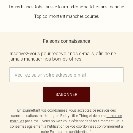
Draps blancs
Robe fausse fourrure
Robe paillette sans manche
Top col montant manches courtes
Retour au contenu principal
Faisons connaissance
Inscrivez-vous pour recevoir nos e-mails, afin de ne
jamais manquer nos bonnes offres.
S'ABONNER
En soumettant vos coordonnées, vous acceptez de recevoir des
communications marketing de Pretty Little Thing et de notre
famille de
marques
par e-mail. Vous pouvez vous désabonner à tout moment. Vous
consentez également à l'utilisation de vos coordonnées conformément à
notre
Politique de confidentialité.