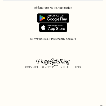
Historique
Informations Sur L’App PLT
Téléchargez Notre Application
Cookies
Suivez-nous sur les réseaux sociaux
COPYRIGHT ©
2026
PRETTY LITTLE THING