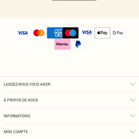
LAISSEZ-NOUS VOUS AIDER
Assistance
À PROPOS DE NOUS
Retours
À Notre Sujet
Guide Des Tailles
INFORMATIONS
Diversité
Livraison
Conditions Générales
Klarna
MON COMPTE
Politique De Confidentialité