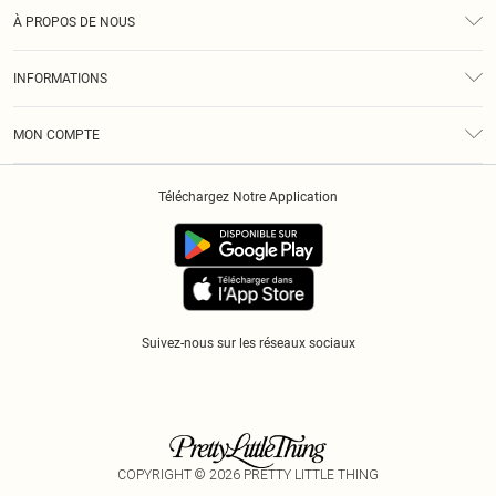
Assistance
À PROPOS DE NOUS
Retours
À Notre Sujet
Guide Des Tailles
INFORMATIONS
Diversité
Livraison
Conditions Générales
Klarna
MON COMPTE
Politique De Confidentialité
Historique
Informations Sur L’App PLT
Téléchargez Notre Application
Cookies
Suivez-nous sur les réseaux sociaux
COPYRIGHT ©
2026
PRETTY LITTLE THING