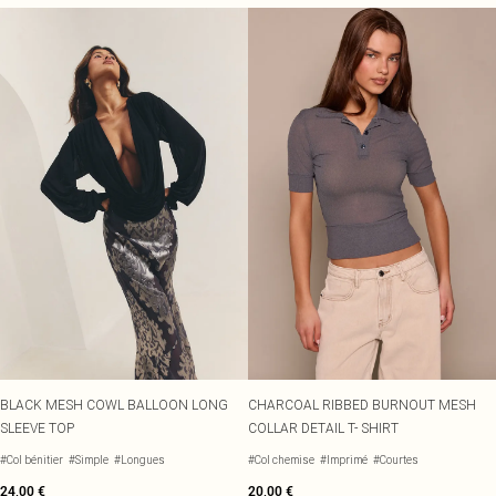
BLACK MESH COWL BALLOON LONG
CHARCOAL RIBBED BURNOUT MESH
SLEEVE TOP
COLLAR DETAIL T- SHIRT
#Col bénitier
#Simple
#Longues
#Col chemise
#Imprimé
#Courtes
24,00 €
20,00 €