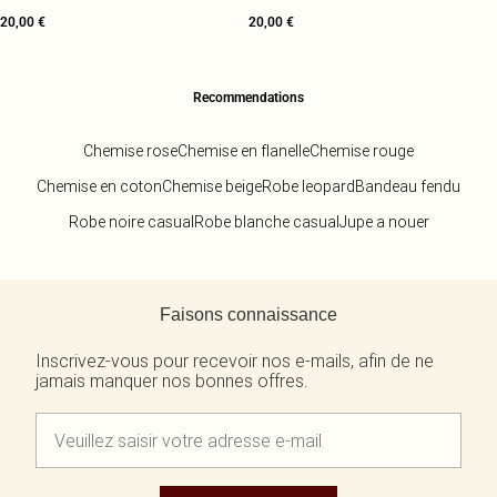
20,00 €
20,00 €
Recommendations
Chemise rose
Chemise en flanelle
Chemise rouge
Chemise en coton
Chemise beige
Robe leopard
Bandeau fendu
Robe noire casual
Robe blanche casual
Jupe a nouer
Retour au contenu principal
Faisons connaissance
Inscrivez-vous pour recevoir nos e-mails, afin de ne
jamais manquer nos bonnes offres.