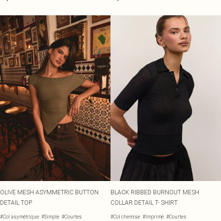
OLIVE MESH ASYMMETRIC BUTTON
BLACK RIBBED BURNOUT MESH
DETAIL TOP
COLLAR DETAIL T- SHIRT
#Col asymétrique
#Simple
#Courtes
#Col chemise
#Imprimé
#Courtes