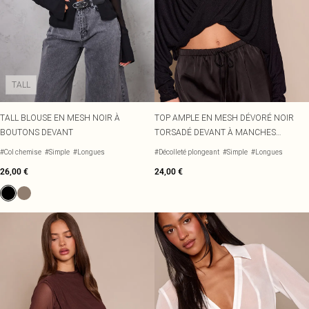
TALL
TALL BLOUSE EN MESH NOIR À
TOP AMPLE EN MESH DÉVORÉ NOIR
BOUTONS DEVANT
TORSADÉ DEVANT À MANCHES
LONGUES
#Col chemise
#Simple
#Longues
#Décolleté plongeant
#Simple
#Longues
26,00 €
24,00 €