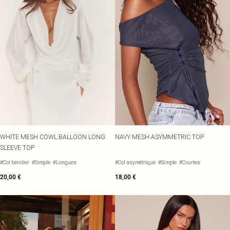
WHITE MESH COWL BALLOON LONG
NAVY MESH ASYMMETRIC TOP
SLEEVE TOP
#Col bénitier
#Simple
#Longues
#Col asymétrique
#Simple
#Courtes
20,00 €
18,00 €