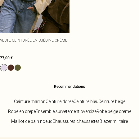
VESTE CEINTURÉE EN SUÉDINE CRÈME
77,00 €
Recommendations
Ceinture marron
Ceinture doree
Ceinture bleu
Ceinture beige
Robe en crepe
Ensemble survetement oversize
Robe beige creme
Maillot de bain noeud
Chaussures chaussettes
Blazer militaire