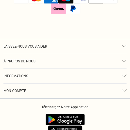
LAISSEZ-NOUS VOUS AIDER
Assistance
À PROPOS DE NOUS
Retours
À Notre Sujet
Guide Des Tailles
INFORMATIONS
Diversité
Livraison
Conditions Générales
Klarna
MON COMPTE
Politique De Confidentialité
Historique
Informations Sur L’App PLT
Téléchargez Notre Application
Cookies