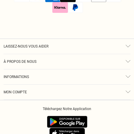
LAISSEZ-NOUS VOUS AIDER
Assistance
À PROPOS DE NOUS
Retours
À Notre Sujet
Guide Des Tailles
INFORMATIONS
Diversité
Livraison
Conditions Générales
Klarna
MON COMPTE
Politique De Confidentialité
Historique
Informations Sur L’App PLT
Téléchargez Notre Application
Cookies