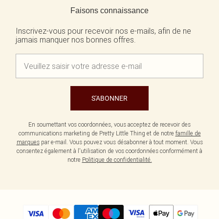
Écharpes et gants
Jean et joli top
Robes vertes
Faisons connaissance
Accessoires cheveux
Tenues de soirée
Robes rouges
Essentiels du quotidien
Robes violettes
Inscrivez-vous pour recevoir nos e-mails, afin de ne
BIJOUX
jamais manquer nos bonnes offres.
Fête de jardin
Robes bleues
Bijoux
Du jour à la nuit
Robes roses
Bijoux dorés
Invitée de mariage
Robes jaunes
Bijoux argentés
Tenues pour l'aéroport
Boucles d'oreilles
Tenues de concert
Colliers
Bracelets
S'ABONNER
Bagues
En soumettant vos coordonnées, vous acceptez de recevoir des
communications marketing de Pretty Little Thing et de notre
famille de
marques
par e-mail. Vous pouvez vous désabonner à tout moment. Vous
consentez également à l'utilisation de vos coordonnées conformément à
notre
Politique de confidentialité.