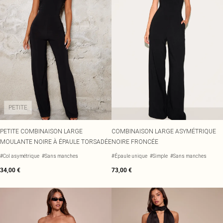
PETITE
PETITE COMBINAISON LARGE
COMBINAISON LARGE ASYMÉTRIQUE
MOULANTE NOIRE À ÉPAULE TORSADÉE
NOIRE FRONCÉE
#Col asymétrique
#Sans manches
#Épaule unique
#Simple
#Sans manches
34,00 €
73,00 €