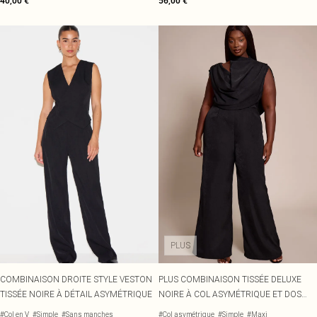
40,00 €
56,00 €
PLUS
COMBINAISON DROITE STYLE VESTON
PLUS COMBINAISON TISSÉE DELUXE
TISSÉE NOIRE À DÉTAIL ASYMÉTRIQUE
NOIRE À COL ASYMÉTRIQUE ET DOS
BÉNITIER
#Col en V
#Simple
#Sans manches
#Col asymétrique
#Simple
#Maxi