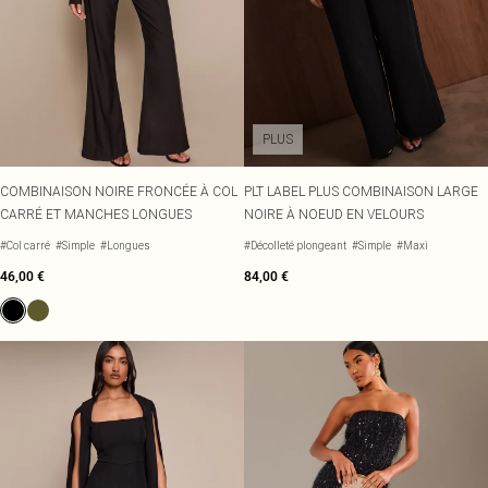
PLUS
COMBINAISON NOIRE FRONCÉE À COL
PLT LABEL PLUS COMBINAISON LARGE
CARRÉ ET MANCHES LONGUES
NOIRE À NOEUD EN VELOURS
#Col carré
#Simple
#Longues
#Décolleté plongeant
#Simple
#Maxi
46,00 €
84,00 €