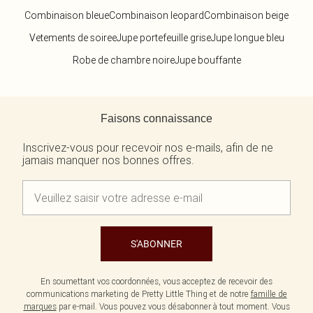
Combinaison bleue
Combinaison leopard
Combinaison beige
Vetements de soiree
Jupe portefeuille grise
Jupe longue bleu
Robe de chambre noire
Jupe bouffante
Retour au contenu principal
Faisons connaissance
Inscrivez-vous pour recevoir nos e-mails, afin de ne
jamais manquer nos bonnes offres.
S'ABONNER
En soumettant vos coordonnées, vous acceptez de recevoir des
communications marketing de Pretty Little Thing et de notre
famille de
marques
par e-mail. Vous pouvez vous désabonner à tout moment. Vous