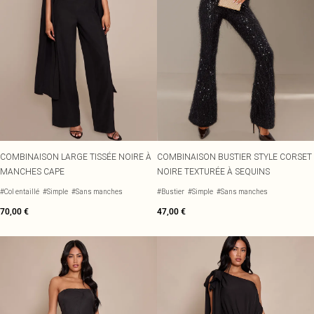
COMBINAISON LARGE TISSÉE NOIRE À
COMBINAISON BUSTIER STYLE CORSET
MANCHES CAPE
NOIRE TEXTURÉE À SEQUINS
#Col entaillé
#Simple
#Sans manches
#Bustier
#Simple
#Sans manches
70,00 €
47,00 €