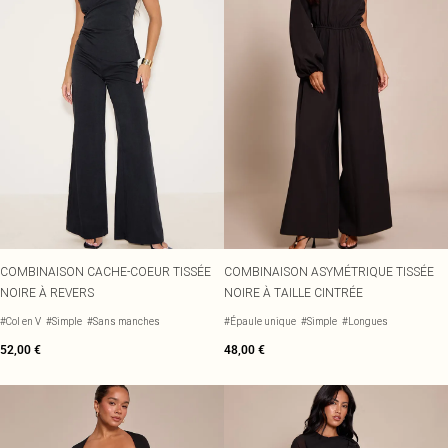
COMBINAISON CACHE-COEUR TISSÉE
COMBINAISON ASYMÉTRIQUE TISSÉE
NOIRE À REVERS
NOIRE À TAILLE CINTRÉE
#Col en V
#Simple
#Sans manches
#Épaule unique
#Simple
#Longues
52,00 €
48,00 €