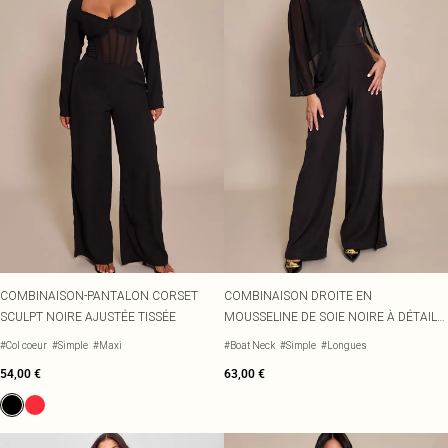
COMBINAISON-PANTALON CORSET
COMBINAISON DROITE EN
SCULPT NOIRE AJUSTÉE TISSÉE
MOUSSELINE DE SOIE NOIRE À DÉTAIL
CAPE
#Col coeur
#Simple
#Maxi
#Boat Neck
#Simple
#Longues
54,00 €
63,00 €