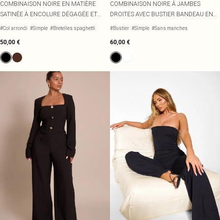
COMBINAISON NOIRE EN MATIÈRE
COMBINAISON NOIRE À JAMBES
SATINÉE À ENCOLURE DÉGAGÉE ET
DROITES AVEC BUSTIER BANDEAU EN
JAMBES DROITES
DENTELLE
#Col arrondi
#Simple
#Bretelles spaghetti
#Bustier
#Simple
#Sans manches
50,00 €
60,00 €