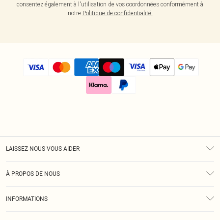
consentez également à l'utilisation de vos coordonnées conformément à
notre
Politique de confidentialité.
LAISSEZ-NOUS VOUS AIDER
Assistance
À PROPOS DE NOUS
Retours
À Notre Sujet
Guide Des Tailles
INFORMATIONS
Diversité
Livraison
Conditions Générales
Klarna