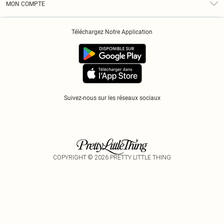
MON COMPTE
Politique De Confidentialité
Historique
Informations Sur L’App PLT
Téléchargez Notre Application
Cookies
Suivez-nous sur les réseaux sociaux
COPYRIGHT ©
2026
PRETTY LITTLE THING