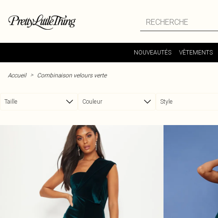
Passer au contenu principal
NOUVEAUTÉS
VÊTEMENTS
>
Accueil
Combinaison velours verte
Taille
Couleur
Style