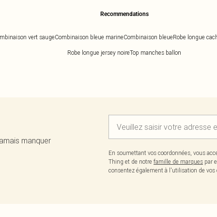
Recommendations
mbinaison vert sauge
Combinaison bleue marine
Combinaison bleue
Robe longue cac
Robe longue jersey noire
Top manches ballon
 jamais manquer
En soumettant vos coordonnées, vous acce
Thing et de notre
famille de marques
par e
consentez également à l'utilisation de v