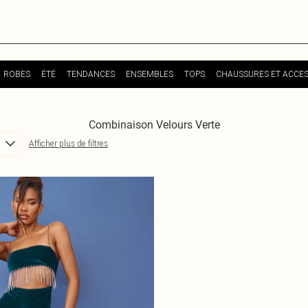
ROBES
ÉTÉ
TENDANCES
ENSEMBLES
TOPS
CHAUSSURES ET ACCES
Combinaison Velours Verte
Afficher plus de filtres