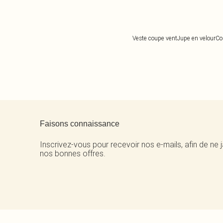
Veste coupe vent
Jupe en velour
Co
Retour au contenu principal
Faisons connaissance
Inscrivez-vous pour recevoir nos e-mails, afin de ne
nos bonnes offres.