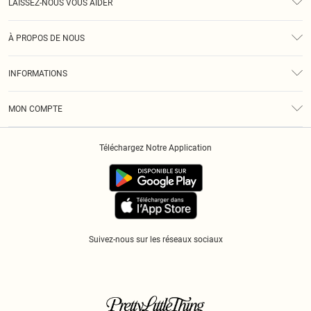
LAISSEZ-NOUS VOUS AIDER
Assistance
À PROPOS DE NOUS
Retours
À Notre Sujet
Guide Des Tailles
INFORMATIONS
Diversité
Livraison
Conditions Générales
Klarna
MON COMPTE
Politique De Confidentialité
Historique
Informations Sur L’App PLT
Téléchargez Notre Application
Cookies
Suivez-nous sur les réseaux sociaux