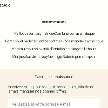
30,00 €
Recommendations
Maillot de bain asymetrique
Combinaison asymetrique
Combishort paillettes
Combishort rose
Robe manche asymetrique
Manteau mouton oversize
Pantalon noir large taille haute
Mini jupe kaki
Jeans boyfriend gris
Robe imprime serpent
Retour au contenu principal
Faisons connaissance
Inscrivez-vous pour recevoir nos e-mails, afin de ne
jamais manquer nos bonnes offres.