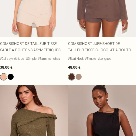
Écharpes et gants
Jean et joli top
Robes vertes
Accessoires cheveux
Tenues de soirée
Robes rouges
Essentiels du quotidien
Robes violettes
BIJOUX
Fête de jardin
Robes bleues
Bijoux
Du jour à la nuit
Robes roses
Bijoux dorés
Invitée de mariage
Robes jaunes
Bijoux argentés
Tenues pour l'aéroport
Boucles d'oreilles
COMBISHORT DE TAILLEUR TISSÉ
COMBISHORT JUPE-SHORT DE
Tenues de concert
Colliers
SABLE À BOUTONS ASYMÉTRIQUES
TAILLEUR TISSÉ CHOCOLAT À BOUTONS
Bracelets
ASYMÉTRIQUES
#Col asymétrique
#Simple
#Sans manches
#Boat Neck
#Simple
#Longues
Bagues
38,00 €
48,00 €