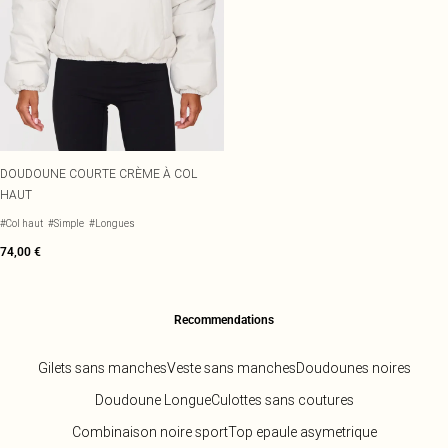
DOUDOUNE COURTE CRÈME À COL
HAUT
#Col haut
#Simple
#Longues
74,00 €
Recommendations
Gilets sans manches
Veste sans manches
Doudounes noires
Doudoune Longue
Culottes sans coutures
Combinaison noire sport
Top epaule asymetrique