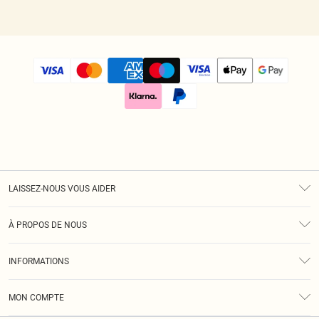
LAISSEZ-NOUS VOUS AIDER
Assistance
À PROPOS DE NOUS
Retours
À Notre Sujet
Guide Des Tailles
INFORMATIONS
Diversité
Livraison
Conditions Générales
Klarna
MON COMPTE
Politique De Confidentialité