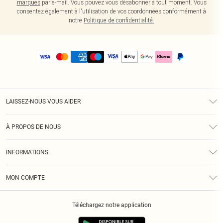
marques
par e-mail. Vous pouvez vous désabonner à tout moment. Vous
consentez également à l'utilisation de vos coordonnées conformément à
notre
Politique de confidentialité.
LAISSEZ-NOUS VOUS AIDER
Assistance
À PROPOS DE NOUS
Retours
À Notre Sujet
Guide Des Tailles
INFORMATIONS
PLT Réduction pour les étudiants
Livraison
Conditions Générales
Diversité
Royalty
MON COMPTE
Politique De Confidentialité
Klarna
Cookies
Informations Sur L’App PLT
Réduction étudiant - Student Beans
Téléchargez notre application
Historique