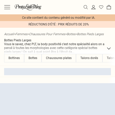
Ce site contient du contenu généré ou modifié par IA.
RÉDUCTIONS D'ÉTÉ : PRIX RÉDUITS DE 20%
Accueil
>
Femmes
>
Chaussures Pour Femmes
>
Bottes
>
Bottes Pieds Larges
Bottes Pieds Larges
Vous le savez, chez PLT, la body positivité c’est notre spécialité alors on a
pensé à toutes les morphologies avec cette catégorie spécial bottes
pieds larges ! On sait à quel point être à l’étroit da
...
Bottines
Bottes
Chaussures plates
Talons dorés
Talon