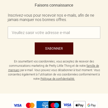
Écharpes et gants
Jean et joli top
Robes vertes
Faisons connaissance
Accessoires cheveux
Tenues de soirée
Robes rouges
Essentiels du quotidien
Robes violettes
Inscrivez-vous pour recevoir nos e-mails, afin de ne
BIJOUX
jamais manquer nos bonnes offres.
Fête de jardin
Robes bleues
Bijoux
Du jour à la nuit
Robes roses
Bijoux dorés
Invitée de mariage
Robes jaunes
Bijoux argentés
Tenues pour l'aéroport
Boucles d'oreilles
Tenues de concert
Colliers
Bracelets
S'ABONNER
Bagues
En soumettant vos coordonnées, vous acceptez de recevoir des
communications marketing de Pretty Little Thing et de notre
famille de
marques
par e-mail. Vous pouvez vous désabonner à tout moment. Vous
consentez également à l'utilisation de vos coordonnées conformément à
notre
Politique de confidentialité.