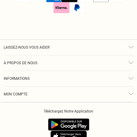
LAISSEZ-NOUS VOUS AIDER
Assistance
À PROPOS DE NOUS
Retours
À Notre Sujet
Guide Des Tailles
INFORMATIONS
Diversité
Livraison
Conditions Générales
Klarna
MON COMPTE
Politique De Confidentialité
Historique
Informations Sur L’App PLT
Téléchargez Notre Application
Cookies