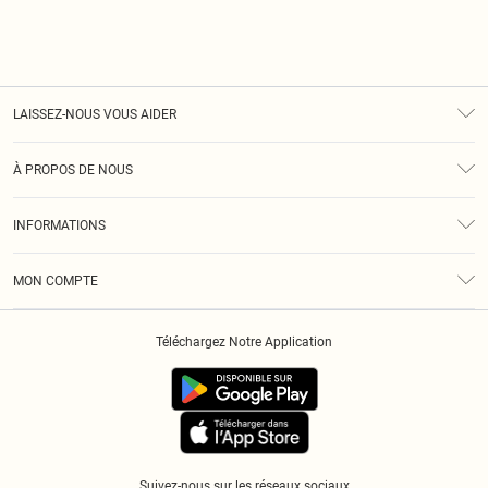
LAISSEZ-NOUS VOUS AIDER
Assistance
À PROPOS DE NOUS
Retours
À Notre Sujet
Guide Des Tailles
INFORMATIONS
Diversité
Livraison
Conditions Générales
Klarna
MON COMPTE
Politique De Confidentialité
Historique
Informations Sur L’App PLT
Téléchargez Notre Application
Cookies
Suivez-nous sur les réseaux sociaux