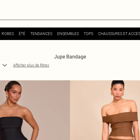
ROBES
ÉTÉ
TENDANCES
ENSEMBLES
TOPS
CHAUSSURES ET ACCES
Jupe Bandage
Afficher plus de filtres