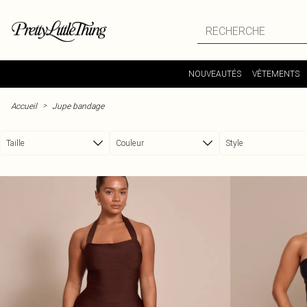
Passer au contenu principal
NOUVEAUTÉS
VÊTEMENTS
>
Accueil
Jupe bandage
Taille
Couleur
Style