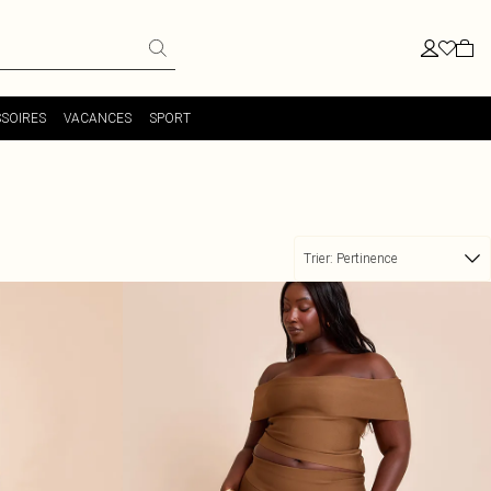
SOIRES
VACANCES
SPORT
Trier:
Pertinence