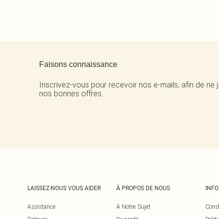
Retour au contenu principal
Faisons connaissance
Inscrivez-vous pour recevoir nos e-mails, afin de ne
nos bonnes offres.
LAISSEZ-NOUS VOUS AIDER
À PROPOS DE NOUS
INF
Assistance
À Notre Sujet
Cond