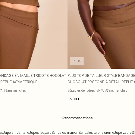
PLUS
BANDAGE EN MAILLE TRICOT CHOCOLAT
PLUS TOP DE TAILLEUR STYLE BANDAGE
 REPLIÉ ASYMÉTRIQUE
CHOCOLAT PROFOND À DÉTAIL REPLIÉ
/A
#Sans manches
#Épaules dénudées
#N/A
#Sans manches
35,00 €
Recommendations
es
Jupe en dentelle
Jupes leopard
Sandales marron
Sandales talons creme
Jupe zebre
Sh