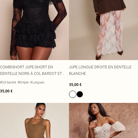
COMBISHORT JUPE-SHORT EN
JUPE LONGUE DROITE EN DENTELLE
DENTELLE NOIRE À COL BARDOT ET
BLANCHE
MANCHES LONGUES
#Col bardot
#Simple
#Longues
35,00 €
35,00 €