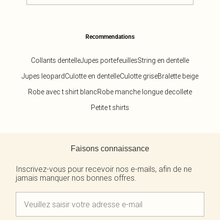
Recommendations
Collants dentelle
Jupes portefeuilles
String en dentelle
Jupes leopard
Culotte en dentelle
Culotte grise
Bralette beige
Robe avec t shirt blanc
Robe manche longue decollete
Petite t shirts
Retour au contenu principal
Faisons connaissance
Inscrivez-vous pour recevoir nos e-mails, afin de ne
jamais manquer nos bonnes offres.