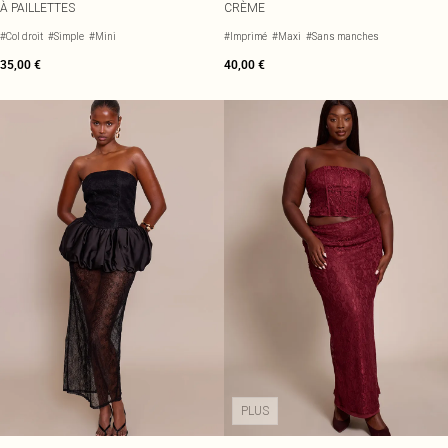
À PAILLETTES
CRÈME
#Col droit
#Simple
#Mini
#Imprimé
#Maxi
#Sans manches
35,00 €
40,00 €
PLUS