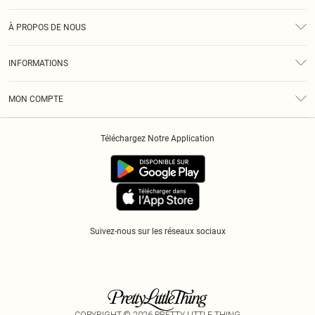
Assistance
À PROPOS DE NOUS
Retours
À Notre Sujet
Guide Des Tailles
INFORMATIONS
Diversité
Livraison
Conditions Générales
Klarna
MON COMPTE
Politique De Confidentialité
Historique
Informations Sur L’App PLT
Téléchargez Notre Application
Cookies
Suivez-nous sur les réseaux sociaux
COPYRIGHT ©
2026
PRETTY LITTLE THING