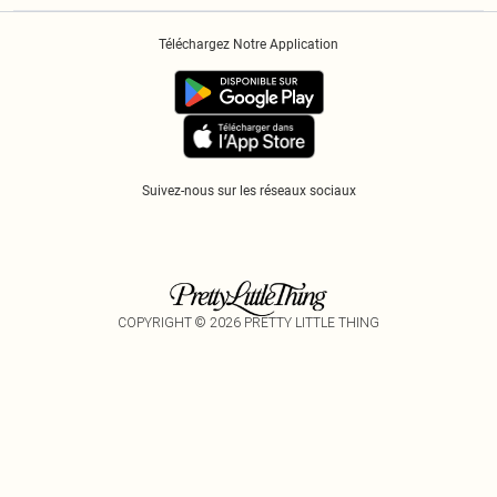
Historique
Informations Sur L’App PLT
Téléchargez Notre Application
Cookies
Suivez-nous sur les réseaux sociaux
COPYRIGHT ©
2026
PRETTY LITTLE THING