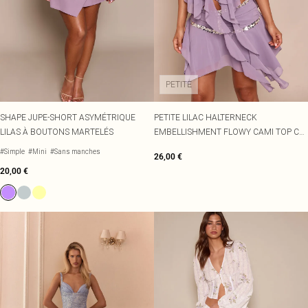
PETITE
SHAPE JUPE-SHORT ASYMÉTRIQUE
PETITE LILAC HALTERNECK
LILAS À BOUTONS MARTELÉS
EMBELLISHMENT FLOWY CAMI TOP CO-
ORD
#Simple
#Mini
#Sans manches
26,00 €
20,00 €