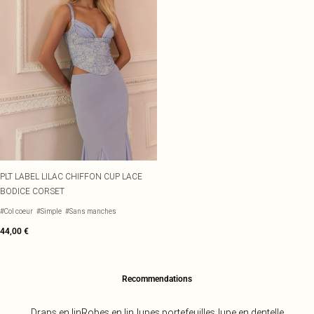
PLT LABEL LILAC CHIFFON CUP LACE
BODICE CORSET
#Col coeur
#Simple
#Sans manches
44,00 €
Recommendations
Draps en lin
Robes en lin
Jupes portefeuilles
Jupe en dentelle