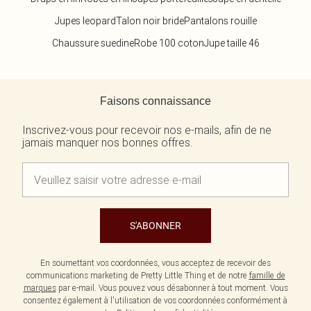
Jupes leopard
Talon noir bride
Pantalons rouille
Chaussure suedine
Robe 100 coton
Jupe taille 46
Retour au contenu principal
Faisons connaissance
Inscrivez-vous pour recevoir nos e-mails, afin de ne
jamais manquer nos bonnes offres.
S'ABONNER
En soumettant vos coordonnées, vous acceptez de recevoir des
communications marketing de Pretty Little Thing et de notre
famille de
marques
par e-mail. Vous pouvez vous désabonner à tout moment. Vous
consentez également à l'utilisation de vos coordonnées conformément à