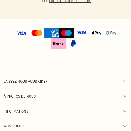
notre
Politique de confidentialité.
LAISSEZ-NOUS VOUS AIDER
Assistance
À PROPOS DE NOUS
Retours
À Notre Sujet
Guide Des Tailles
INFORMATIONS
Diversité
Livraison
Conditions Générales
Klarna
MON COMPTE
Politique De Confidentialité