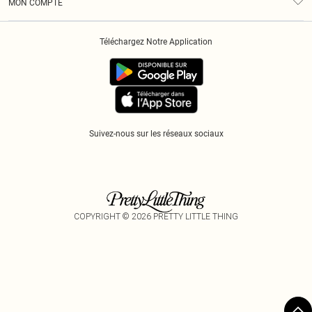
MON COMPTE
Politique De Confidentialité
Historique
Informations Sur L’App PLT
Téléchargez Notre Application
Cookies
Suivez-nous sur les réseaux sociaux
COPYRIGHT ©
2026
PRETTY LITTLE THING