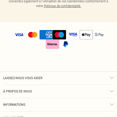
consentez également à l'utilisation de vos coordonnées conformément à
notre
Politique de confidentialité.
LAISSEZ-NOUS VOUS AIDER
Assistance
À PROPOS DE NOUS
Retours
À Notre Sujet
Guide Des Tailles
INFORMATIONS
Diversité
Livraison
Conditions Générales
Klarna