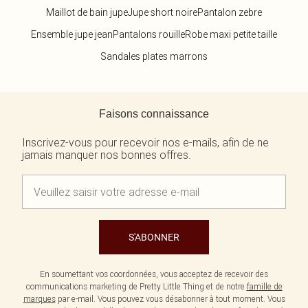
Maillot de bain jupe
Jupe short noire
Pantalon zebre
Ensemble jupe jean
Pantalons rouille
Robe maxi petite taille
Sandales plates marrons
Retour au contenu principal
Faisons connaissance
Inscrivez-vous pour recevoir nos e-mails, afin de ne
jamais manquer nos bonnes offres.
S'ABONNER
En soumettant vos coordonnées, vous acceptez de recevoir des
communications marketing de Pretty Little Thing et de notre
famille de
marques
par e-mail. Vous pouvez vous désabonner à tout moment. Vous