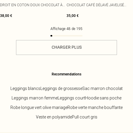
DROIT EN COTON DOUX CHOCOLAT À
CHOCOLAT CAFÉ DÉLAVÉ JAVELISÉ
TAILLE BASSE
SANS COUTURES
38,00 €
35,00 €
Affichage
48
de
195
CHARGER PLUS
Recommendations
Leggings blancs
Leggings de grossesse
Sac marron chocolat
Leggings marron femme
Leggings court
Hoodie sans poche
Robe longue vert olive mariage
Robe verte manche bouffante
Veste en polyamide
Pull court gris