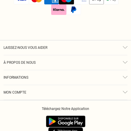
LAISSEZ-NOUS VOUS AIDER
Assistance
À PROPOS DE NOUS
Retours
À Notre Sujet
Guide Des Tailles
INFORMATIONS
Diversité
Livraison
Conditions Générales
Klarna
MON COMPTE
Politique De Confidentialité
Historique
Informations Sur L’App PLT
Téléchargez Notre Application
Cookies