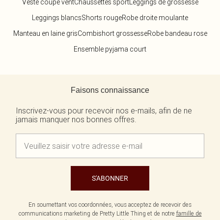
Veste coupe vent
Chaussettes sport
Leggings de grossesse
Leggings blancs
Shorts rouge
Robe droite moulante
Manteau en laine gris
Combishort grossesse
Robe bandeau rose
Ensemble pyjama court
Retour au contenu principal
Faisons connaissance
Inscrivez-vous pour recevoir nos e-mails, afin de ne
jamais manquer nos bonnes offres.
S'ABONNER
En soumettant vos coordonnées, vous acceptez de recevoir des
communications marketing de Pretty Little Thing et de notre
famille de