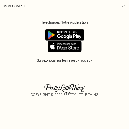
Conditions Générales
Klarna
MON COMPTE
Politique De Confidentialité
Historique
Informations Sur L’App PLT
Téléchargez Notre Application
Cookies
Suivez-nous sur les réseaux sociaux
COPYRIGHT ©
2026
PRETTY LITTLE THING