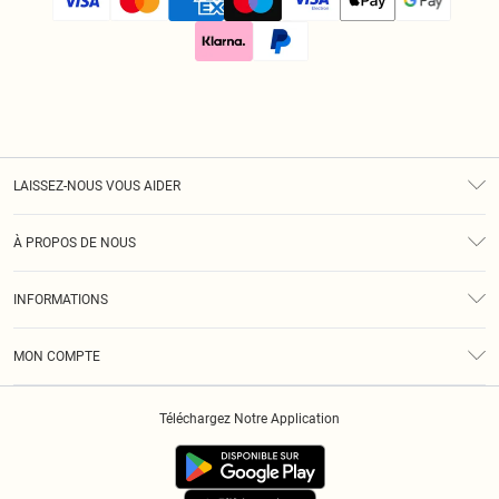
LAISSEZ-NOUS VOUS AIDER
Assistance
À PROPOS DE NOUS
Retours
À Notre Sujet
Guide Des Tailles
INFORMATIONS
Diversité
Livraison
Conditions Générales
Klarna
MON COMPTE
Politique De Confidentialité
Historique
Informations Sur L’App PLT
Téléchargez Notre Application
Cookies