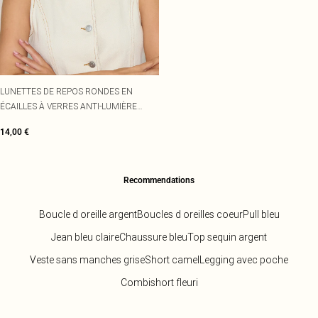
LUNETTES DE REPOS RONDES EN
ÉCAILLES À VERRES ANTI-LUMIÈRE
BLEUE
14,00 €
Recommendations
Boucle d oreille argent
Boucles d oreilles coeur
Pull bleu
Jean bleu claire
Chaussure bleu
Top sequin argent
Veste sans manches grise
Short camel
Legging avec poche
Combishort fleuri