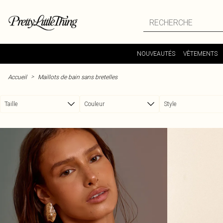
Passer au contenu principal
NOUVEAUTÉS
VÊTEMENTS
>
Accueil
Maillots de bain sans bretelles
Taille
Couleur
Style