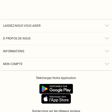
LAISSEZ-NOUS VOUS AIDER
Assistance
À PROPOS DE NOUS
Retours
À Notre Sujet
Guide Des Tailles
INFORMATIONS
Diversité
Livraison
Conditions Générales
Klarna
MON COMPTE
Politique De Confidentialité
Historique
Informations Sur L’App PLT
Téléchargez Notre Application
Cookies
Suivez-nous sur les réseaux sociaux