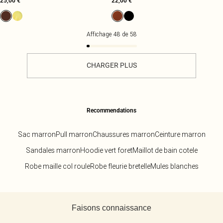
25,00 €
22,00 €
Affichage
48
de
58
CHARGER PLUS
Recommendations
Sac marron
Pull marron
Chaussures marron
Ceinture marron
Sandales marron
Hoodie vert foret
Maillot de bain cotele
Robe maille col roule
Robe fleurie bretelle
Mules blanches
Retour au contenu principal
Faisons connaissance