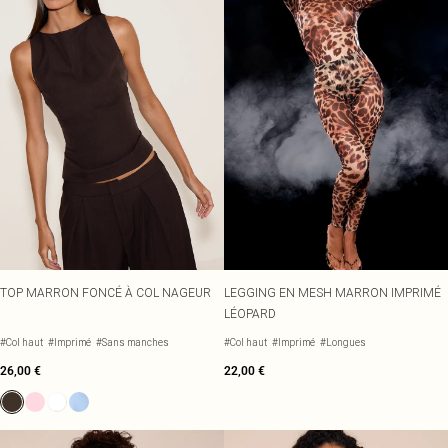
TOP MARRON FONCÉ À COL NAGEUR
LEGGING EN MESH MARRON IMPRIMÉ
LÉOPARD
#Col haut
#Imprimé
#Sans manches
#Col haut
#Imprimé
#Longues
26,00 €
22,00 €