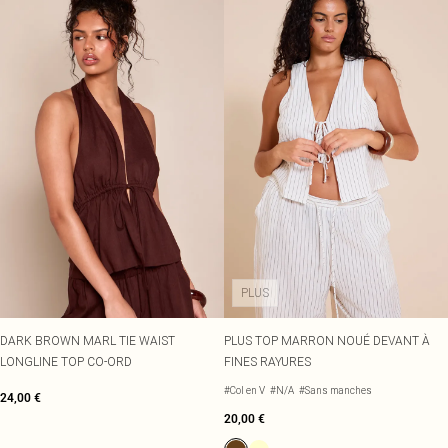
PLUS
DARK BROWN MARL TIE WAIST
PLUS TOP MARRON NOUÉ DEVANT À
LONGLINE TOP CO-ORD
FINES RAYURES
#Col en V
#N/A
#Sans manches
24,00 €
20,00 €