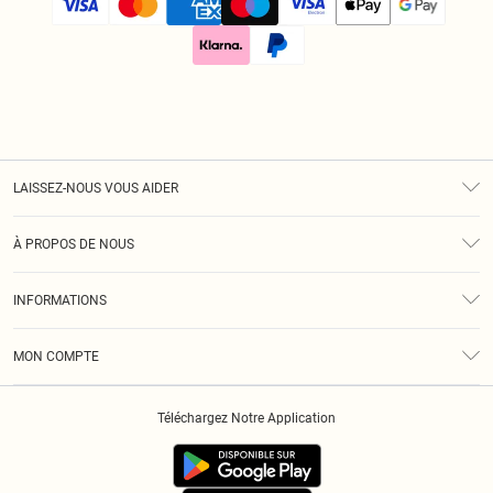
LAISSEZ-NOUS VOUS AIDER
Assistance
À PROPOS DE NOUS
Retours
À Notre Sujet
Guide Des Tailles
INFORMATIONS
Diversité
Livraison
Conditions Générales
Klarna
MON COMPTE
Politique De Confidentialité
Historique
Informations Sur L’App PLT
Téléchargez Notre Application
Cookies