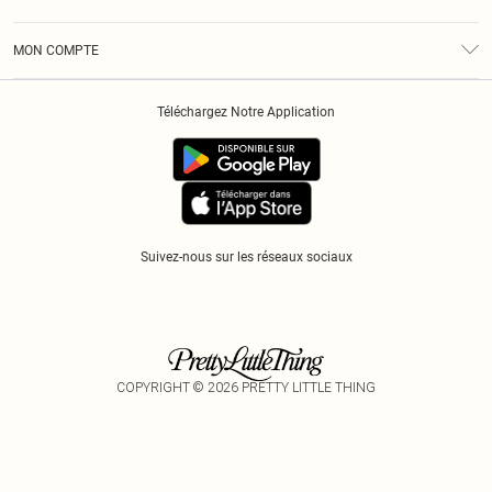
Diversité
Livraison
Conditions Générales
Klarna
MON COMPTE
Politique De Confidentialité
Historique
Informations Sur L’App PLT
Téléchargez Notre Application
Cookies
Suivez-nous sur les réseaux sociaux
COPYRIGHT ©
2026
PRETTY LITTLE THING