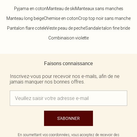
Pyjama en coton
Manteau de ski
Manteaux sans manches
Manteau long beige
Chemise en coton
Crop top noir sans manche
Pantalon flare cotele
Veste peau de peche
Sandale talon fine bride
Combinaison violette
Retour au contenu principal
Faisons connaissance
Inscrivez-vous pour recevoir nos e-mails, afin de ne
jamais manquer nos bonnes offres.
S'ABONNER
En soumettant vos coordonnées, vous acceptez de recevoir des