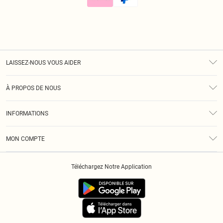
LAISSEZ-NOUS VOUS AIDER
Assistance
À PROPOS DE NOUS
Retours
À Notre Sujet
Guide Des Tailles
INFORMATIONS
Diversité
Livraison
Conditions Générales
Klarna
MON COMPTE
Politique De Confidentialité
Historique
Informations Sur L’App PLT
Téléchargez Notre Application
Cookies