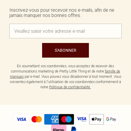
Écharpes et gants
Jean et joli top
Robes vertes
Accessoires cheveux
Inscrivez-vous pour recevoir nos e-mails, afin de ne
Tenues de soirée
Robes rouges
jamais manquer nos bonnes offres.
Essentiels du quotidien
Robes violettes
BIJOUX
Fête de jardin
Robes bleues
Bijoux
Du jour à la nuit
Robes roses
Bijoux dorés
Invitée de mariage
Robes jaunes
Bijoux argentés
Tenues pour l'aéroport
Boucles d'oreilles
Tenues de concert
Colliers
S'ABONNER
Bracelets
Bagues
En soumettant vos coordonnées, vous acceptez de recevoir des
communications marketing de Pretty Little Thing et de notre
famille de
marques
par e-mail. Vous pouvez vous désabonner à tout moment. Vous
consentez également à l'utilisation de vos coordonnées conformément à
notre
Politique de confidentialité.