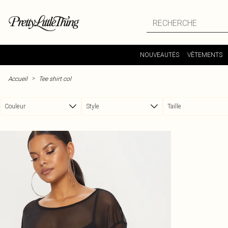
Passer au contenu principal
NOUVEAUTÉS
VÊTEMENTS
>
Accueil
Tee shirt col
Couleur
Style
Taille