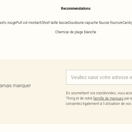
Recommendations
orts rouge
Pull col montant
Short taille basse
Doudoune capuche fausse fourrure
Cardig
Chemise de plage blanche
 jamais manquer
En soumettant vos coordonnées, vous acce
Thing et de notre
famille de marques
par e
consentez également à l'utilisation de v