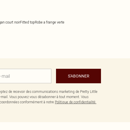
an court noir
Fitted top
Robe a frange verte
S'ABONNER
ptez de recevoir des communications marketing de Pretty Little
-mail. Vous pouvez vous désabonner à tout moment. Vous
os coordonnées conformément à notre
Politique de confidentialité.