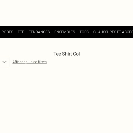
ROBES
ÉTÉ
TENDANCES
ENSEMBLES
TOPS
CHAUSSURES ET ACCES
Tee Shirt Col
Afficher plus de filtres