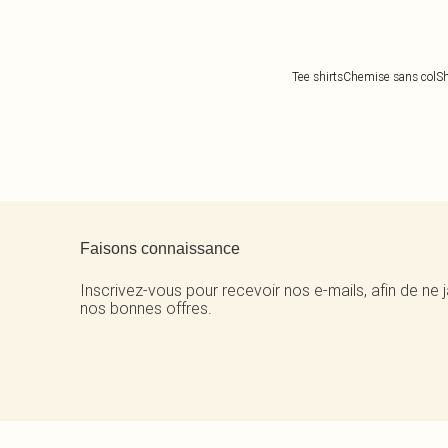
Tee shirts
Chemise sans col
Sh
Retour au contenu principal
Faisons connaissance
Inscrivez-vous pour recevoir nos e-mails, afin de ne
nos bonnes offres.