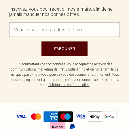
Écharpes et gants
Jean et joli top
Robes vertes
Accessoires cheveux
Inscrivez-vous pour recevoir nos e-mails, afin de ne
Tenues de soirée
Robes rouges
jamais manquer nos bonnes offres.
Essentiels du quotidien
Robes violettes
BIJOUX
Fête de jardin
Robes bleues
Bijoux
Du jour à la nuit
Robes roses
Bijoux dorés
Invitée de mariage
Robes jaunes
Bijoux argentés
Tenues pour l'aéroport
Boucles d'oreilles
Tenues de concert
Colliers
S'ABONNER
Bracelets
Bagues
En soumettant vos coordonnées, vous acceptez de recevoir des
communications marketing de Pretty Little Thing et de notre
famille de
marques
par e-mail. Vous pouvez vous désabonner à tout moment. Vous
consentez également à l'utilisation de vos coordonnées conformément à
notre
Politique de confidentialité.