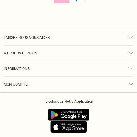
LAISSEZ-NOUS VOUS AIDER
Assistance
À PROPOS DE NOUS
Retours
À Notre Sujet
Guide Des Tailles
INFORMATIONS
Diversité
Livraison
Conditions Générales
Klarna
MON COMPTE
Politique De Confidentialité
Historique
Informations Sur L’App PLT
Téléchargez Notre Application
Cookies