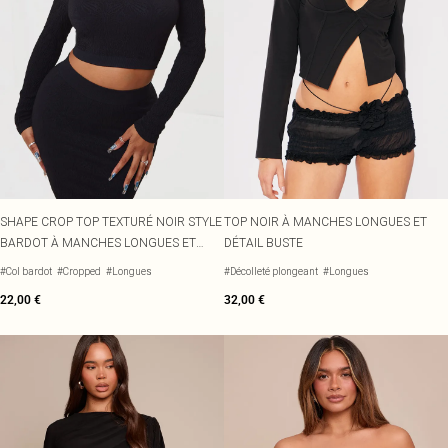
SHAPE CROP TOP TEXTURÉ NOIR STYLE
TOP NOIR À MANCHES LONGUES ET
BARDOT À MANCHES LONGUES ET
DÉTAIL BUSTE
SANS COUTURES
#Col bardot
#Cropped
#Longues
#Décolleté plongeant
#Longues
22,00 €
32,00 €