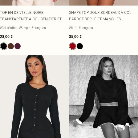
TOP EN DENTELLE NOIRE
SHAPE TOP DOUX BORDEAUX À COL
TRANSPARENTE À COL BÉNITIER ET
BARDOT REPLIÉ ET MANCHES
MANCHES LONGUES
LONGUES
#Col bénitier
#Simple
#Longues
#Mini
#Longues
28,00 €
35,00 €