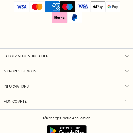
LAISSEZ-NOUS VOUS AIDER
Assistance
À PROPOS DE NOUS
Retours
À Notre Sujet
Guide Des Tailles
INFORMATIONS
Diversité
Livraison
Conditions Générales
Klarna
MON COMPTE
Politique De Confidentialité
Historique
Informations Sur L’App PLT
Téléchargez Notre Application
Cookies