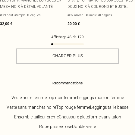
PLUS TOP À MANCHES LONGUES EN
SHAPE TOP MANCHES LONGUES TRÈS
MESH NOIR À DÉTAIL VOLANTÉ
DOUX NOIR À COL ROND ET BUSTE
FRONCÉ
#Col haut
#Simple
#Longues
#Col arrondi
#Simple
#Longues
32,00 €
20,00 €
Affichage
48
de
179
CHARGER PLUS
Recommendations
Veste noire femme
Top noir femme
Leggings marron femme
Veste sans manches noire
Top rouge femme
Leggings taille basse
Ensemble tailleur creme
Chaussure plateforme sans talon
Robe plissee rose
Double veste