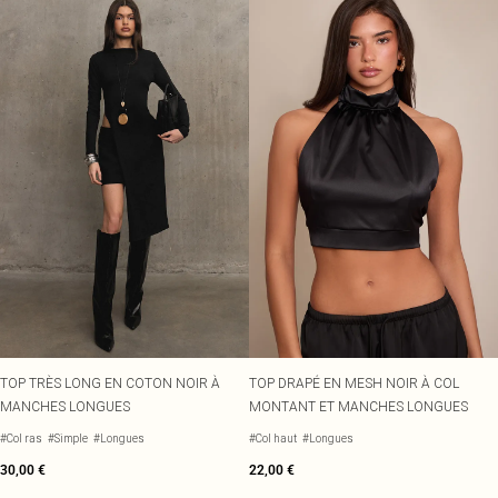
TOP TRÈS LONG EN COTON NOIR À
TOP DRAPÉ EN MESH NOIR À COL
MANCHES LONGUES
MONTANT ET MANCHES LONGUES
#Col ras
#Simple
#Longues
#Col haut
#Longues
30,00 €
22,00 €