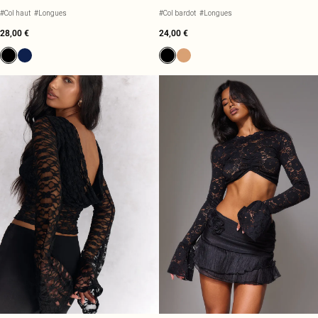
LONGUES
#Col haut
#Longues
#Col bardot
#Longues
28,00 €
24,00 €