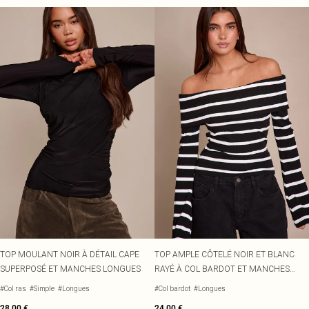
TOP MOULANT NOIR À DÉTAIL CAPE
TOP AMPLE CÔTELÉ NOIR ET BLANC
SUPERPOSÉ ET MANCHES LONGUES
RAYÉ À COL BARDOT ET MANCHES
LONGUES
#Col ras
#Simple
#Longues
#Col bardot
#Longues
28,00 €
24,00 €