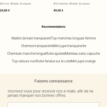
TRANSPARENTE DOUCE AU TOUCHER
MANCHES BOUFFANTES
#Col ras
#Simple
#Longues
#Col chemise
#Simple
#Longues
24,00 €
49,00 €
Recommendations
Maillot de bain transparent
Top manches longues femme
Chemise transparente
Mini jupe transparente
Chemises manche longue
Robe ajustee
Manteau sans capuche
Top velours noir
Robe fendue sur le cote
Mini jupe orange
Retour au contenu principal
Faisons connaissance
Inscrivez-vous pour recevoir nos e-mails, afin de ne
jamais manquer nos bonnes offres.