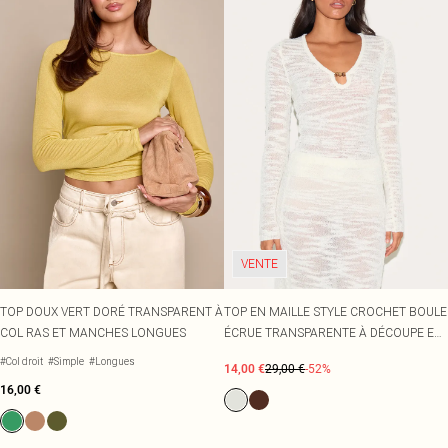
VENTE
TOP DOUX VERT DORÉ TRANSPARENT À
TOP EN MAILLE STYLE CROCHET BOULE
COL RAS ET MANCHES LONGUES
ÉCRUE TRANSPARENTE À DÉCOUPE EN
GOUTTE D'EAU PERLÉE ET MANCHES
#Col droit
#Simple
#Longues
14,00 €
29,00 €
-52%
LONGUES
16,00 €