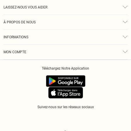
LAISSEZ-NOUS VOUS AIDER
Assistance
À PROPOS DE NOUS
Retours
À Notre Sujet
Guide Des Tailles
INFORMATIONS
Diversité
Livraison
Conditions Générales
Klarna
MON COMPTE
Politique De Confidentialité
Historique
Informations Sur L’App PLT
Téléchargez Notre Application
Cookies
Suivez-nous sur les réseaux sociaux