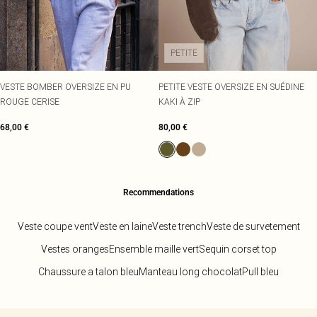
Écharpes et gants
Jean et joli top
Robes vertes
Accessoires cheveux
Tenues de soirée
Robes rouges
Essentiels du quotidien
Robes violettes
BIJOUX
PETITE
Fête de jardin
Robes bleues
Bijoux
Du jour à la nuit
Robes roses
Bijoux dorés
Invitée de mariage
Robes jaunes
Bijoux argentés
VESTE BOMBER OVERSIZE EN PU
PETITE VESTE OVERSIZE EN SUÉDINE
Tenues pour l'aéroport
Boucles d'oreilles
ROUGE CERISE
KAKI À ZIP
Tenues de concert
Colliers
68,00 €
80,00 €
Bracelets
Bagues
Recommendations
Veste coupe vent
Veste en laine
Veste trench
Veste de survetement
Vestes oranges
Ensemble maille vert
Sequin corset top
Chaussure a talon bleu
Manteau long chocolat
Pull bleu
Retour au contenu principal