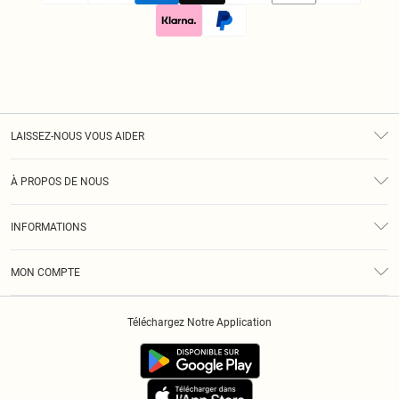
LAISSEZ-NOUS VOUS AIDER
Assistance
À PROPOS DE NOUS
Retours
À Notre Sujet
Guide Des Tailles
INFORMATIONS
Diversité
Livraison
Conditions Générales
Klarna
MON COMPTE
Politique De Confidentialité
Historique
Informations Sur L’App PLT
Téléchargez Notre Application
Cookies