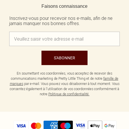
Écharpes et gants
Jean et joli top
Robes vertes
Faisons connaissance
Accessoires cheveux
Tenues de soirée
Robes rouges
Essentiels du quotidien
Robes violettes
Inscrivez-vous pour recevoir nos e-mails, afin de ne
BIJOUX
jamais manquer nos bonnes offres.
Fête de jardin
Robes bleues
Bijoux
Du jour à la nuit
Robes roses
Bijoux dorés
Invitée de mariage
Robes jaunes
Bijoux argentés
Tenues pour l'aéroport
Boucles d'oreilles
Tenues de concert
Colliers
Bracelets
S'ABONNER
Bagues
En soumettant vos coordonnées, vous acceptez de recevoir des
communications marketing de Pretty Little Thing et de notre
famille de
marques
par e-mail. Vous pouvez vous désabonner à tout moment. Vous
consentez également à l'utilisation de vos coordonnées conformément à
notre
Politique de confidentialité.