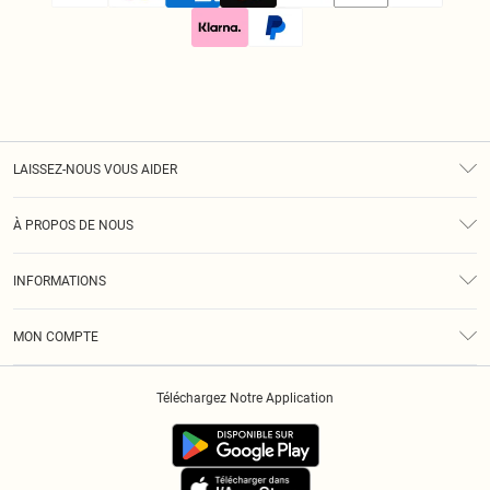
LAISSEZ-NOUS VOUS AIDER
Assistance
À PROPOS DE NOUS
Retours
À Notre Sujet
Guide Des Tailles
INFORMATIONS
Diversité
Livraison
Conditions Générales
Klarna
MON COMPTE
Politique De Confidentialité
Historique
Informations Sur L’App PLT
Téléchargez Notre Application
Cookies