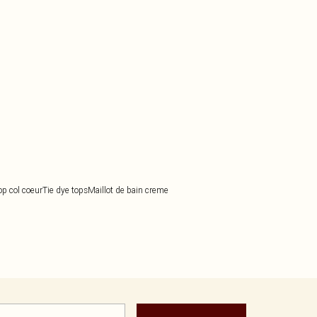
op col coeur
Tie dye tops
Maillot de bain creme