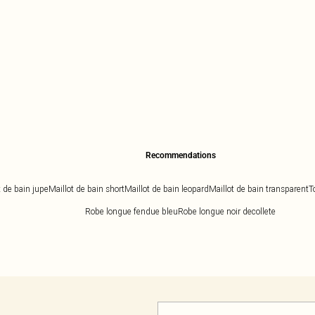
Recommendations
t de bain jupe
Maillot de bain short
Maillot de bain leopard
Maillot de bain transparent
T
Robe longue fendue bleu
Robe longue noir decollete