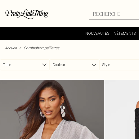
Passer au contenu principal
NOUVEAUTÉS
VÊTEMENTS
>
Accueil
Combishort paillettes
Taille
Couleur
Style