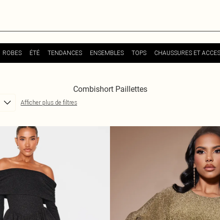
ROBES
ÉTÉ
TENDANCES
ENSEMBLES
TOPS
CHAUSSURES ET ACCES
Combishort Paillettes
Afficher plus de filtres