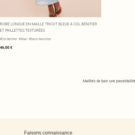
ROBE LONGUE EN MAILLE TRICOT BLEUE À COL BÉNITIER
ET PAILLETTES TEXTURÉES
#Col bénitier
#Maxi
#Sans manches
46,00 €
Maillots de bain une piece
Maillo
Retour au contenu principal
Faisons connaissance