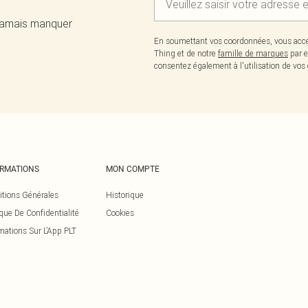
 jamais manquer
En soumettant vos coordonnées, vous acce
Thing et de notre
famille de marques
par e
consentez également à l'utilisation de v
ORMATIONS
MON COMPTE
itions Générales
Historique
ique De Confidentialité
Cookies
mations Sur L’App PLT