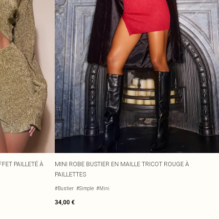
FET PAILLETÉ À
MINI ROBE BUSTIER EN MAILLE TRICOT ROUGE À
PAILLETTES
#Bustier
#Simple
#Mini
34,00 €