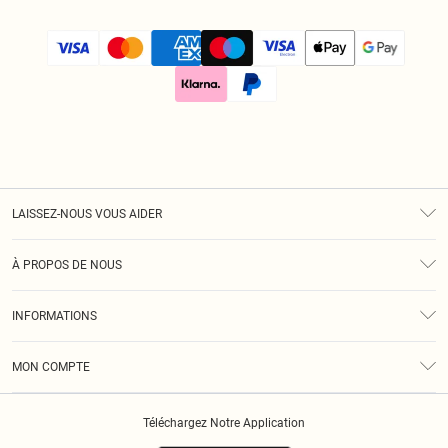
LAISSEZ-NOUS VOUS AIDER
Assistance
À PROPOS DE NOUS
Retours
À Notre Sujet
Guide Des Tailles
INFORMATIONS
Diversité
Livraison
Conditions Générales
Klarna
MON COMPTE
Politique De Confidentialité
Historique
Informations Sur L’App PLT
Téléchargez Notre Application
Cookies