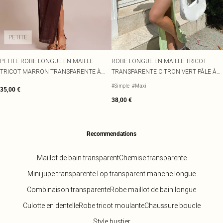
PETITE
PETITE ROBE LONGUE EN MAILLE
ROBE LONGUE EN MAILLE TRICOT
TRICOT MARRON TRANSPARENTE À
TRANSPARENTE CITRON VERT PÂLE À
BRETELLES FINES
ORNEMENT FLEURI
#Simple
#Maxi
35,00 €
38,00 €
Recommendations
Maillot de bain transparent
Chemise transparente
Mini jupe transparente
Top transparent manche longue
Combinaison transparente
Robe maillot de bain longue
Culotte en dentelle
Robe tricot moulante
Chaussure boucle
Style bustier