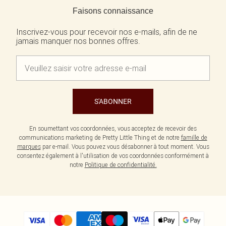
Écharpes et gants
Jean et joli top
Robes vertes
Faisons connaissance
Accessoires cheveux
Tenues de soirée
Robes rouges
Essentiels du quotidien
Robes violettes
Inscrivez-vous pour recevoir nos e-mails, afin de ne
BIJOUX
jamais manquer nos bonnes offres.
Fête de jardin
Robes bleues
Bijoux
Du jour à la nuit
Robes roses
Bijoux dorés
Invitée de mariage
Robes jaunes
Bijoux argentés
Tenues pour l'aéroport
Boucles d'oreilles
Tenues de concert
Colliers
Bracelets
S'ABONNER
Bagues
En soumettant vos coordonnées, vous acceptez de recevoir des
communications marketing de Pretty Little Thing et de notre
famille de
marques
par e-mail. Vous pouvez vous désabonner à tout moment. Vous
consentez également à l'utilisation de vos coordonnées conformément à
notre
Politique de confidentialité.