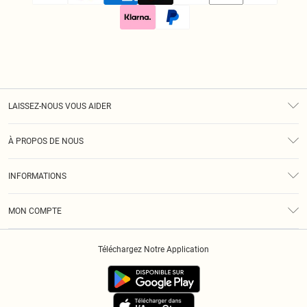
LAISSEZ-NOUS VOUS AIDER
Assistance
À PROPOS DE NOUS
Retours
À Notre Sujet
Guide Des Tailles
INFORMATIONS
Diversité
Livraison
Conditions Générales
Klarna
MON COMPTE
Politique De Confidentialité
Historique
Informations Sur L’App PLT
Téléchargez Notre Application
Cookies